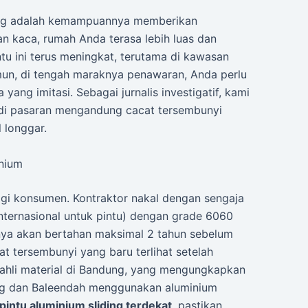
iding adalah kemampuannya memberikan
 kaca, rumah Anda terasa lebih luas dan
ntu ini terus meningkat, terutama di kawasan
un, di tengah maraknya penawaran, Anda perlu
ang imitasi. Sebagai jurnalis investigatif, kami
di pasaran mengandung cacat tersembunyi
 longgar.
inium
agi konsumen. Kontraktor nakal dengan sengaja
nternasional untuk pintu) dengan grade 6060
anya akan bertahan maksimal 2 tahun sebelum
at tersembunyi yang baru terlihat setelah
ahli material di Bandung, yang mengungkapkan
g dan Baleendah menggunakan aluminium
pintu aluminium sliding terdekat
, pastikan