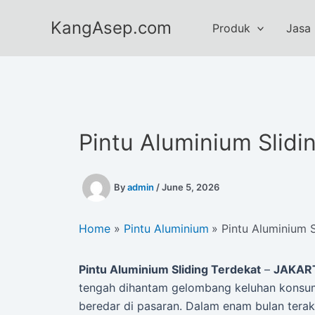
Skip
KangAsep.com
to
Produk
Jasa
content
Pintu Aluminium Slidi
By
admin
/
June 5, 2026
Home
Pintu Aluminium
Pintu Aluminium S
Pintu Aluminium Sliding Terdekat
–
JAKART
tengah dihantam gelombang keluhan konsume
beredar di pasaran. Dalam enam bulan tera