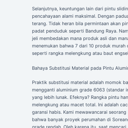
Selanjutnya, keuntungan lain dari pintu sl
pencahayaan alami maksimal. Dengan paduan
terang. Tidak heran bila permintaan akan pi
padat penduduk seperti Bandung Raya. Nam
jeli membedakan mana produk asli dan mana y
menemukan bahwa 7 dari 10 produk murah 
seperti rangka melengkung atau baut engsel
Bahaya Substitusi Material pada Pintu Alum
Praktik substitusi material adalah momok b
mengganti aluminium grade 6063 (standar i
yang lebih lunak. Efeknya? Rangka pintu h
melengkung atau macet total. Ini adalah cac
garansi habis. Kami mewawancarai seorang 
bahwa banyak proyek perumahan di Sorean
grade rendah. Oleh karena itu, saat mencari