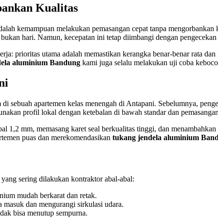
ankan Kualitas
dalah kemampuan melakukan pemasangan cepat tanpa mengorbankan k
bukan hari. Namun, kecepatan ini tetap diimbangi dengan pengecekan k
 kerja: prioritas utama adalah memastikan kerangka benar-benar rata 
dela aluminium Bandung
kami juga selalu melakukan uji coba keboc
ni
m di sebuah apartemen kelas menengah di Antapani. Sebelumnya, penge
nakan profil lokal dengan ketebalan di bawah standar dan pemasangan
l 1,2 mm, memasang karet seal berkualitas tinggi, dan menambahkan l
apartemen puas dan merekomendasikan
tukang jendela aluminium Ban
 yang sering dilakukan kontraktor abal-abal:
nium mudah berkarat dan retak.
 masuk dan mengurangi sirkulasi udara.
tidak bisa menutup sempurna.