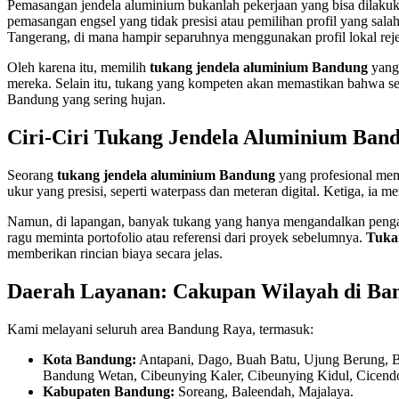
Pemasangan jendela aluminium bukanlah pekerjaan yang bisa dilakukan
pemasangan engsel yang tidak presisi atau pemilihan profil yang sal
Tangerang, di mana hampir separuhnya menggunakan profil lokal reje
Oleh karena itu, memilih
tukang jendela aluminium Bandung
yang 
mereka. Selain itu, tukang yang kompeten akan memastikan bahwa set
Bandung yang sering hujan.
Ciri-Ciri Tukang Jendela Aluminium Band
Seorang
tukang jendela aluminium Bandung
yang profesional mem
ukur yang presisi, seperti waterpass dan meteran digital. Ketiga, ia
Namun, di lapangan, banyak tukang yang hanya mengandalkan pengala
ragu meminta portofolio atau referensi dari proyek sebelumnya.
Tuka
memberikan rincian biaya secara jelas.
Daerah Layanan: Cakupan Wilayah di Ba
Kami melayani seluruh area Bandung Raya, termasuk:
Kota Bandung:
Antapani, Dago, Buah Batu, Ujung Berung, B
Bandung Wetan, Cibeunying Kaler, Cibeunying Kidul, Cicendo
Kabupaten Bandung:
Soreang, Baleendah, Majalaya.