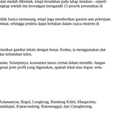
dan mudah dibentuk, tetapi kesalahan pada tahap instalasi—seperti
ungkap setelah tim investigasi mengaudit 15 proyek perumahan di
idak hanya memasang, tetapi juga memberikan garansi atas pekerjaan
imal, sehingga jendela dapat bertahan dalam cuaca ekstrem di
etasikan gambar teknis dengan benar. Kedua, ia menggunakan alat
dan kebutuhan klien.
andar. Selanjutnya, konsumen harus cermat dalam memilih. Jangan
enai jenis profil yang digunakan, apakah lokal atau impor, serta
Astanaanyar, Regol, Lengkong, Bandung Kidul, Margacinta,
ndalajati, Kiaracondong, Batununggal, dan Ujungberung.