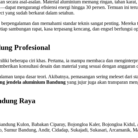
 secara asal-asalan. Material aluminium memang ringan, tahan karat, 
ah—dapat mengurangi efisiensi energi hingga 30 persen. Temuan ini ter
ct yang sudah berkarat dalam setahun.
berpengalaman dan memahami standar teknis sangat penting. Mereka t
iap sambungan rapat, kasa terpasang kencang, dan engsel berfungsi opt
ung Profesional
iliki beberapa ciri khas. Pertama, ia mampu membaca dan menginterpr
 memberikan konsultasi desain dan material yang sesuai dengan anggaran 
man tanpa dasar teori. Akibatnya, pemasangan sering meleset dari st
ng jendela aluminium Bandung
yang jujur juga akan transparan meng
ndung Raya
andung Kulon, Babakan Ciparay, Bojongloa Kaler, Bojongloa Kidul, 
, Sumur Bandung, Andir, Cidadap, Sukajadi, Sukasari, Arcamanik, Ma