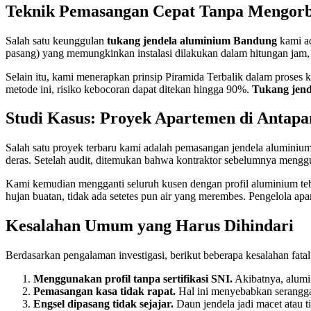
Teknik Pemasangan Cepat Tanpa Mengorb
Salah satu keunggulan
tukang jendela aluminium Bandung
kami a
pasang) yang memungkinkan instalasi dilakukan dalam hitungan jam, 
Selain itu, kami menerapkan prinsip Piramida Terbalik dalam proses
metode ini, risiko kebocoran dapat ditekan hingga 90%.
Tukang jen
Studi Kasus: Proyek Apartemen di Antapa
Salah satu proyek terbaru kami adalah pemasangan jendela aluminiu
deras. Setelah audit, ditemukan bahwa kontraktor sebelumnya menggu
Kami kemudian mengganti seluruh kusen dengan profil aluminium teba
hujan buatan, tidak ada setetes pun air yang merembes. Pengelola 
Kesalahan Umum yang Harus Dihindari
Berdasarkan pengalaman investigasi, berikut beberapa kesalahan fatal
Menggunakan profil tanpa sertifikasi SNI.
Akibatnya, alumi
Pemasangan kasa tidak rapat.
Hal ini menyebabkan serangga
Engsel dipasang tidak sejajar.
Daun jendela jadi macet atau 