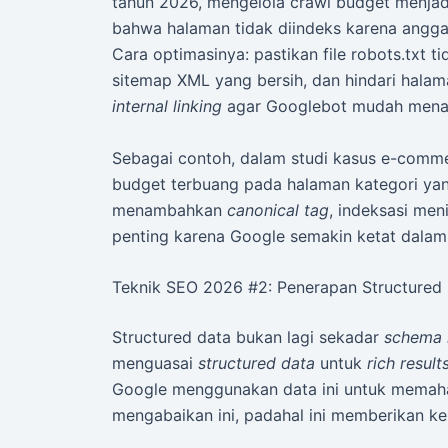
tahun 2026, mengelola crawl budget menja
bahwa halaman tidak diindeks karena anggar
Cara optimasinya: pastikan file robots.txt 
sitemap XML yang bersih, dan hindari halama
internal linking
agar Googlebot mudah menav
Sebagai contoh, dalam studi kasus e-com
budget terbuang pada halaman kategori yan
menambahkan
canonical tag
, indeksasi men
penting karena Google semakin ketat dala
Teknik SEO 2026 #2: Penerapan Structured 
Structured data bukan lagi sekadar
schema
menguasai
structured data
untuk
rich result
Google menggunakan data ini untuk memaha
mengabaikan ini, padahal ini memberikan ke