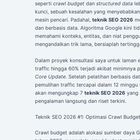
seperti
crawl budget
dan
structured data
leb
kunci, sebuah kesalahan yang menyebabkan
mesin pencari. Padahal,
teknik SEO 2026
me
dan berbasis data. Algoritma Google kini t
memahami konteks, entitas, dan niat pengg
mengandalkan trik lama, bersiaplah tertingga
Dalam proyek konsultasi saya untuk laman
traffic hingga 60% terjadi akibat minimny
Core Update
. Setelah pelatihan berbasis da
pemulihan traffic tercapai dalam 12 minggu
akan mengungkap 7
teknik SEO 2026
yang 
pengalaman langsung dan riset terkini.
Teknik SEO 2026 #1: Optimasi Crawl Budge
Crawl budget adalah alokasi sumber daya G