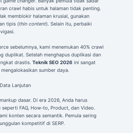
di
game changer
. Banyak pemula tidak sadar
an crawl habis untuk halaman tidak penting.
tidak memblokir halaman krusial, gunakan
n tipis (
thin content
). Selain itu, perbaiki
igasi.
merce sebelumnya, kami menemukan 40% crawl
g duplikat. Setelah menghapus duplikasi dan
ingkat drastis.
Teknik SEO 2026
ini sangat
m mengalokasikan sumber daya.
Data Lanjutan
 markup
dasar. Di era 2026, Anda harus
s
seperti FAQ, How-to, Product, dan Video.
mi konten secara semantik. Pemula sering
unggulan kompetitif di SERP.