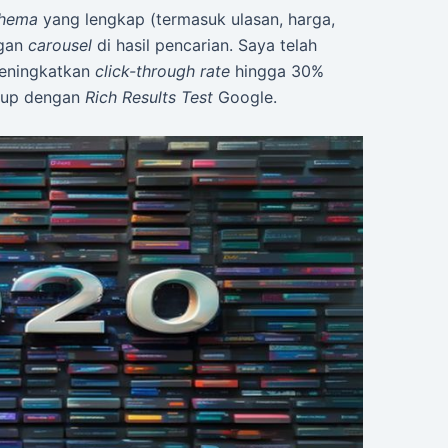
chema
yang lengkap (termasuk ulasan, harga,
ngan
carousel
di hasil pencarian. Saya telah
meningkatkan
click-through rate
hingga 30%
rkup dengan
Rich Results Test
Google.