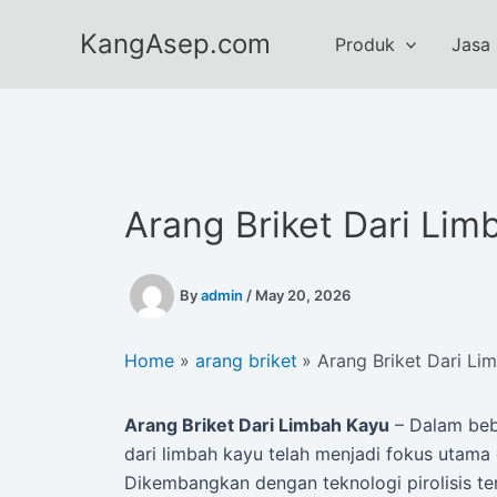
Skip
KangAsep.com
to
Produk
Jasa
content
Arang Briket Dari Lim
By
admin
/
May 20, 2026
Home
arang briket
Arang Briket Dari Li
Arang Briket Dari Limbah Kayu
– Dalam bebe
dari limbah kayu telah menjadi fokus utama 
Dikembangkan dengan teknologi pirolisis te