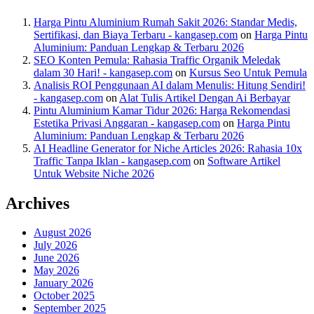
Harga Pintu Aluminium Rumah Sakit 2026: Standar Medis,
Sertifikasi, dan Biaya Terbaru - kangasep.com
on
Harga Pintu
Aluminium: Panduan Lengkap & Terbaru 2026
SEO Konten Pemula: Rahasia Traffic Organik Meledak
dalam 30 Hari! - kangasep.com
on
Kursus Seo Untuk Pemula
Analisis ROI Penggunaan AI dalam Menulis: Hitung Sendiri!
- kangasep.com
on
Alat Tulis Artikel Dengan Ai Berbayar
Pintu Aluminium Kamar Tidur 2026: Harga Rekomendasi
Estetika Privasi Anggaran - kangasep.com
on
Harga Pintu
Aluminium: Panduan Lengkap & Terbaru 2026
AI Headline Generator for Niche Articles 2026: Rahasia 10x
Traffic Tanpa Iklan - kangasep.com
on
Software Artikel
Untuk Website Niche 2026
Archives
August 2026
July 2026
June 2026
May 2026
January 2026
October 2025
September 2025