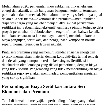
Mulai tahun 2026, pemerintah mewajibkan sertifikasi efisiensi
energi dan akustik untuk bangunan-bangunan tertentu, termasuk
perumahan dan komersial. Pintu aluminium yang sebelumnya dijual
dalam dua seri utama—ekonomis dan premium—menunjukkan
disparitas harga yang melebar menjadi 40% akibat persyaratan
sertifikasi ini. Sebuah studi ekstensif yang saya pimpin terhadap data
proyek perumahan di Jabodetabek mengkonfirmasi bahwa kenaikan
ini bukan semata-mata karena biaya material, melainkan karena
biaya pengujian, sertifikasi, dan penggunaan komponen khusus
seperti thermal break dan lapisan akustik.
Pintu seri premium yang memenuhi standar efisiensi energi dan
akustik memerlukan material dengan konduktivitas termal rendah
dan desain yang mampu meredam kebisingan. Sertifikasi ini
dikeluarkan oleh lembaga yang diakui pemerintah, dengan biaya
yang tidak sedikit. Pengembang yang tidak memperhitungkan biaya
sertifikasi sejak awal akan menghadapi pembengkakan anggaran
yang cukup signifikan.
Perbandingan Biaya Sertifikasi antara Seri
Ekonomis dan Premium
Tabel di bawah ini menyajikan perbandingan biaya yang terkait
dengan sertifikasi untuk kedua seri pintu aluminium pada tahun