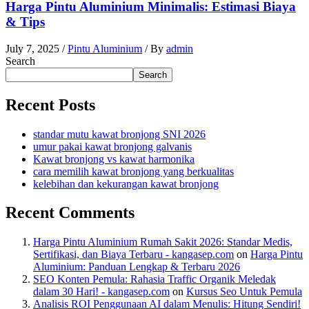
Harga Pintu Aluminium Minimalis: Estimasi Biaya
& Tips
July 7, 2025
/
Pintu Aluminium
/ By
admin
Search
Search
Recent Posts
standar mutu kawat bronjong SNI 2026
umur pakai kawat bronjong galvanis
Kawat bronjong vs kawat harmonika
cara memilih kawat bronjong yang berkualitas
kelebihan dan kekurangan kawat bronjong
Recent Comments
Harga Pintu Aluminium Rumah Sakit 2026: Standar Medis,
Sertifikasi, dan Biaya Terbaru - kangasep.com
on
Harga Pintu
Aluminium: Panduan Lengkap & Terbaru 2026
SEO Konten Pemula: Rahasia Traffic Organik Meledak
dalam 30 Hari! - kangasep.com
on
Kursus Seo Untuk Pemula
Analisis ROI Penggunaan AI dalam Menulis: Hitung Sendiri!