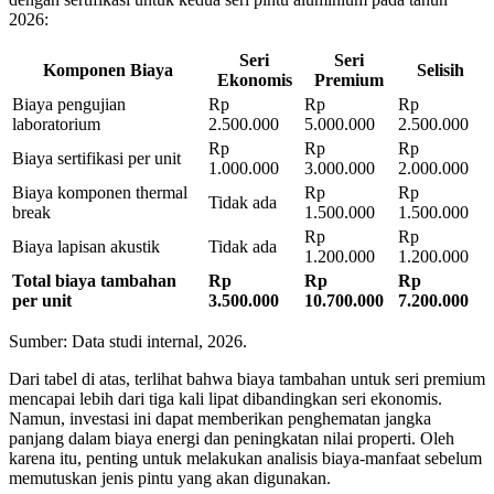
2026:
Seri
Seri
Komponen Biaya
Selisih
Ekonomis
Premium
Biaya pengujian
Rp
Rp
Rp
laboratorium
2.500.000
5.000.000
2.500.000
Rp
Rp
Rp
Biaya sertifikasi per unit
1.000.000
3.000.000
2.000.000
Biaya komponen thermal
Rp
Rp
Tidak ada
break
1.500.000
1.500.000
Rp
Rp
Biaya lapisan akustik
Tidak ada
1.200.000
1.200.000
Total biaya tambahan
Rp
Rp
Rp
per unit
3.500.000
10.700.000
7.200.000
Sumber: Data studi internal, 2026.
Dari tabel di atas, terlihat bahwa biaya tambahan untuk seri premium
mencapai lebih dari tiga kali lipat dibandingkan seri ekonomis.
Namun, investasi ini dapat memberikan penghematan jangka
panjang dalam biaya energi dan peningkatan nilai properti. Oleh
karena itu, penting untuk melakukan analisis biaya-manfaat sebelum
memutuskan jenis pintu yang akan digunakan.