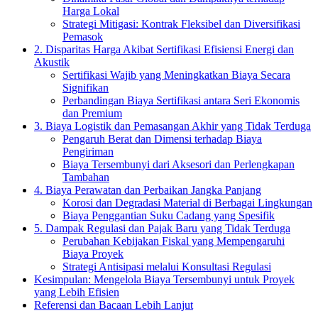
Harga Lokal
Strategi Mitigasi: Kontrak Fleksibel dan Diversifikasi
Pemasok
2. Disparitas Harga Akibat Sertifikasi Efisiensi Energi dan
Akustik
Sertifikasi Wajib yang Meningkatkan Biaya Secara
Signifikan
Perbandingan Biaya Sertifikasi antara Seri Ekonomis
dan Premium
3. Biaya Logistik dan Pemasangan Akhir yang Tidak Terduga
Pengaruh Berat dan Dimensi terhadap Biaya
Pengiriman
Biaya Tersembunyi dari Aksesori dan Perlengkapan
Tambahan
4. Biaya Perawatan dan Perbaikan Jangka Panjang
Korosi dan Degradasi Material di Berbagai Lingkungan
Biaya Penggantian Suku Cadang yang Spesifik
5. Dampak Regulasi dan Pajak Baru yang Tidak Terduga
Perubahan Kebijakan Fiskal yang Mempengaruhi
Biaya Proyek
Strategi Antisipasi melalui Konsultasi Regulasi
Kesimpulan: Mengelola Biaya Tersembunyi untuk Proyek
yang Lebih Efisien
Referensi dan Bacaan Lebih Lanjut