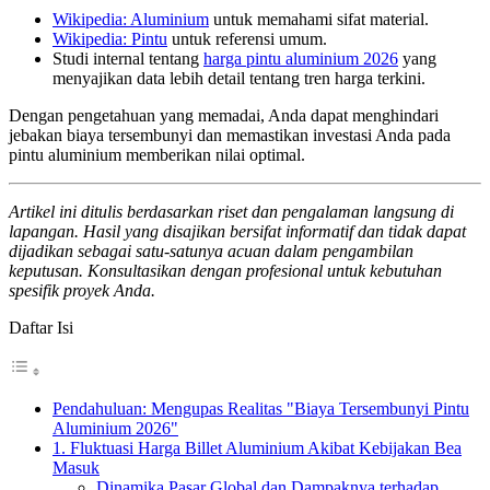
Wikipedia: Aluminium
untuk memahami sifat material.
Wikipedia: Pintu
untuk referensi umum.
Studi internal tentang
harga pintu aluminium 2026
yang
menyajikan data lebih detail tentang tren harga terkini.
Dengan pengetahuan yang memadai, Anda dapat menghindari
jebakan biaya tersembunyi dan memastikan investasi Anda pada
pintu aluminium memberikan nilai optimal.
Artikel ini ditulis berdasarkan riset dan pengalaman langsung di
lapangan. Hasil yang disajikan bersifat informatif dan tidak dapat
dijadikan sebagai satu-satunya acuan dalam pengambilan
keputusan. Konsultasikan dengan profesional untuk kebutuhan
spesifik proyek Anda.
Daftar Isi
Pendahuluan: Mengupas Realitas "Biaya Tersembunyi Pintu
Aluminium 2026"
1. Fluktuasi Harga Billet Aluminium Akibat Kebijakan Bea
Masuk
Dinamika Pasar Global dan Dampaknya terhadap