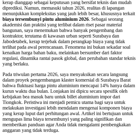
kerap dianggap sebagai keputusan yang bersifat teknis dan mudah
diprediksi. Namun, memasuki tahun 2026, realitas di lapangan
menunjukkan kompleksitas yang jauh lebih besar, khususnya terkait
biaya tersembunyi pintu aluminium 2026
. Sebagai seorang
akademisi dan praktisi yang terlibat dalam riset pasar material
bangunan, saya menemukan bahwa banyak pengembang dan
kontraktor, terutama di kawasan urban seperti Surabaya dan
Jabodetabek, kerap terjebak dalam perangkap biaya yang tidak
terlihat pada awal perencanaan. Fenomena ini bukan sekadar soal
kenaikan harga bahan baku, melainkan bersumber dari faktor
regulasi, dinamika rantai pasok global, dan perubahan standar teknis
yang berlaku.
Pada triwulan pertama 2026, saya menyaksikan secara langsung
dalam proyek pengembangan klaster komersial di Surabaya Barat
bahwa fluktuasi harga pintu aluminium mencapai 14% hanya dalam
kurun waktu dua bulan. Lonjakan ini dipicu secara spesifik oleh
kebijakan bea masuk baru untuk billet aluminium impor dari
Tiongkok. Peristiwa ini menjadi pemicu utama bagi saya untuk
melakukan investigasi lebih mendalam mengenai komponen biaya
yang kerap luput dari perhitungan awal. Artikel ini bertujuan untuk
mengupas lima biaya tersembunyi yang paling signifikan dan
memberikan panduan agar Anda tidak mengalami pembengkakan
anggaran yang tidak terduga.