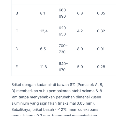
660–
B
8,1
6,8
0,05
690
620–
C
12,4
4,2
0,32
650
700–
D
6,5
8,0
0,01
730
640–
E
11,8
5,0
0,28
670
Briket dengan kadar air di bawah 8% (Pemasok A, B,
D) memberikan suhu pembakaran stabil selama 6–8
jam tanpa menyebabkan perubahan dimensi kusen
aluminium yang signifikan (maksimal 0,05 mm).
Sebaliknya, briket basah (>12%) memicu ekspansi
termal hingga 0,3 mm, berpotensi menyebabkan