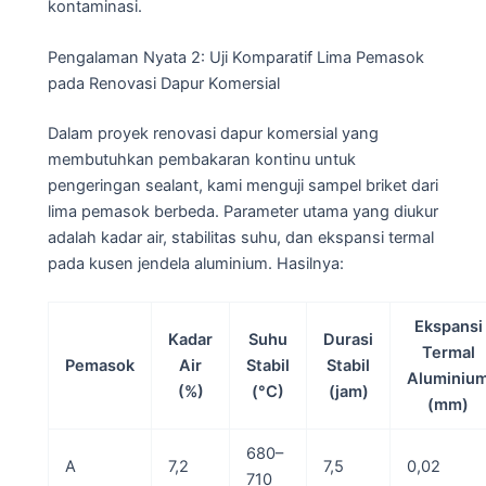
kontaminasi.
Pengalaman Nyata 2: Uji Komparatif Lima Pemasok
pada Renovasi Dapur Komersial
Dalam proyek renovasi dapur komersial yang
membutuhkan pembakaran kontinu untuk
pengeringan sealant, kami menguji sampel briket dari
lima pemasok berbeda. Parameter utama yang diukur
adalah kadar air, stabilitas suhu, dan ekspansi termal
pada kusen jendela aluminium. Hasilnya:
Ekspansi
Kadar
Suhu
Durasi
Termal
Pemasok
Air
Stabil
Stabil
Aluminiu
(%)
(°C)
(jam)
(mm)
680–
A
7,2
7,5
0,02
710