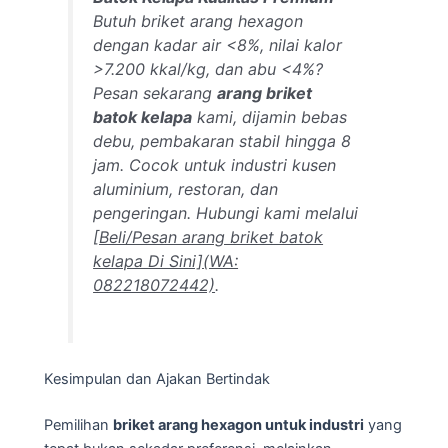
Butuh briket arang hexagon
dengan kadar air <8%, nilai kalor
>7.200 kkal/kg, dan abu <4%?
Pesan sekarang
arang briket
batok kelapa
kami, dijamin bebas
debu, pembakaran stabil hingga 8
jam. Cocok untuk industri kusen
aluminium, restoran, dan
pengeringan. Hubungi kami melalui
[Beli/Pesan arang briket batok
kelapa Di Sini](WA:
082218072442)
.
Kesimpulan dan Ajakan Bertindak
Pemilihan
briket arang hexagon untuk industri
yang