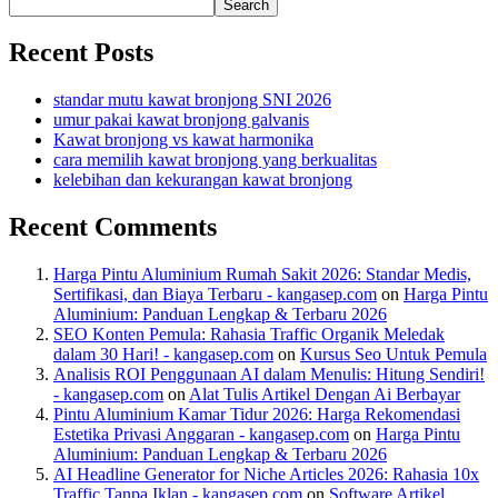
Search
Recent Posts
standar mutu kawat bronjong SNI 2026
umur pakai kawat bronjong galvanis
Kawat bronjong vs kawat harmonika
cara memilih kawat bronjong yang berkualitas
kelebihan dan kekurangan kawat bronjong
Recent Comments
Harga Pintu Aluminium Rumah Sakit 2026: Standar Medis,
Sertifikasi, dan Biaya Terbaru - kangasep.com
on
Harga Pintu
Aluminium: Panduan Lengkap & Terbaru 2026
SEO Konten Pemula: Rahasia Traffic Organik Meledak
dalam 30 Hari! - kangasep.com
on
Kursus Seo Untuk Pemula
Analisis ROI Penggunaan AI dalam Menulis: Hitung Sendiri!
- kangasep.com
on
Alat Tulis Artikel Dengan Ai Berbayar
Pintu Aluminium Kamar Tidur 2026: Harga Rekomendasi
Estetika Privasi Anggaran - kangasep.com
on
Harga Pintu
Aluminium: Panduan Lengkap & Terbaru 2026
AI Headline Generator for Niche Articles 2026: Rahasia 10x
Traffic Tanpa Iklan - kangasep.com
on
Software Artikel