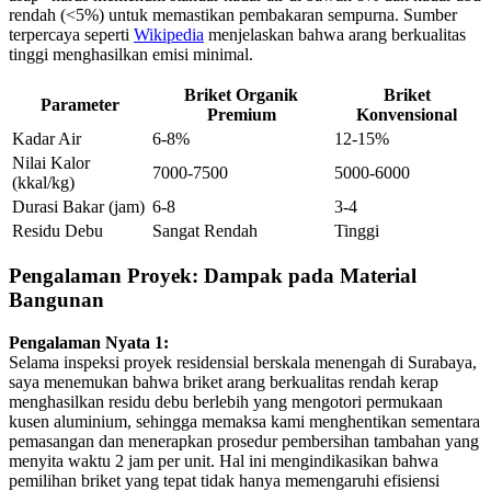
rendah (<5%) untuk memastikan pembakaran sempurna. Sumber
terpercaya seperti
Wikipedia
menjelaskan bahwa arang berkualitas
tinggi menghasilkan emisi minimal.
Briket Organik
Briket
Parameter
Premium
Konvensional
Kadar Air
6-8%
12-15%
Nilai Kalor
7000-7500
5000-6000
(kkal/kg)
Durasi Bakar (jam)
6-8
3-4
Residu Debu
Sangat Rendah
Tinggi
Pengalaman Proyek: Dampak pada Material
Bangunan
Pengalaman Nyata 1:
Selama inspeksi proyek residensial berskala menengah di Surabaya,
saya menemukan bahwa briket arang berkualitas rendah kerap
menghasilkan residu debu berlebih yang mengotori permukaan
kusen aluminium, sehingga memaksa kami menghentikan sementara
pemasangan dan menerapkan prosedur pembersihan tambahan yang
menyita waktu 2 jam per unit. Hal ini mengindikasikan bahwa
pemilihan briket yang tepat tidak hanya memengaruhi efisiensi