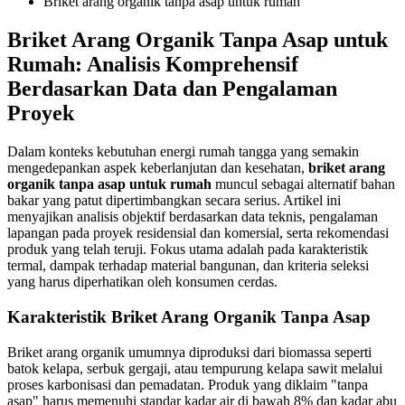
Briket arang organik tanpa asap untuk rumah
Briket Arang Organik Tanpa Asap untuk
Rumah: Analisis Komprehensif
Berdasarkan Data dan Pengalaman
Proyek
Dalam konteks kebutuhan energi rumah tangga yang semakin
mengedepankan aspek keberlanjutan dan kesehatan,
briket arang
organik tanpa asap untuk rumah
muncul sebagai alternatif bahan
bakar yang patut dipertimbangkan secara serius. Artikel ini
menyajikan analisis objektif berdasarkan data teknis, pengalaman
lapangan pada proyek residensial dan komersial, serta rekomendasi
produk yang telah teruji. Fokus utama adalah pada karakteristik
termal, dampak terhadap material bangunan, dan kriteria seleksi
yang harus diperhatikan oleh konsumen cerdas.
Karakteristik Briket Arang Organik Tanpa Asap
Briket arang organik umumnya diproduksi dari biomassa seperti
batok kelapa, serbuk gergaji, atau tempurung kelapa sawit melalui
proses karbonisasi dan pemadatan. Produk yang diklaim "tanpa
asap" harus memenuhi standar kadar air di bawah 8% dan kadar abu