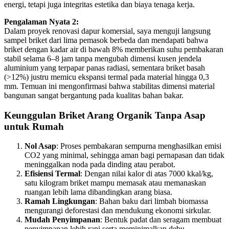
energi, tetapi juga integritas estetika dan biaya tenaga kerja.
Pengalaman Nyata 2:
Dalam proyek renovasi dapur komersial, saya menguji langsung
sampel briket dari lima pemasok berbeda dan mendapati bahwa
briket dengan kadar air di bawah 8% memberikan suhu pembakaran
stabil selama 6–8 jam tanpa mengubah dimensi kusen jendela
aluminium yang terpapar panas radiasi, sementara briket basah
(>12%) justru memicu ekspansi termal pada material hingga 0,3
mm. Temuan ini mengonfirmasi bahwa stabilitas dimensi material
bangunan sangat bergantung pada kualitas bahan bakar.
Keunggulan Briket Arang Organik Tanpa Asap
untuk Rumah
Nol Asap
: Proses pembakaran sempurna menghasilkan emisi
CO2 yang minimal, sehingga aman bagi pernapasan dan tidak
meninggalkan noda pada dinding atau perabot.
Efisiensi Termal
: Dengan nilai kalor di atas 7000 kkal/kg,
satu kilogram briket mampu memasak atau memanaskan
ruangan lebih lama dibandingkan arang biasa.
Ramah Lingkungan
: Bahan baku dari limbah biomassa
mengurangi deforestasi dan mendukung ekonomi sirkular.
Mudah Penyimpanan
: Bentuk padat dan seragam membuat
penyimpanan lebih rapi serta meminimalkan debu.