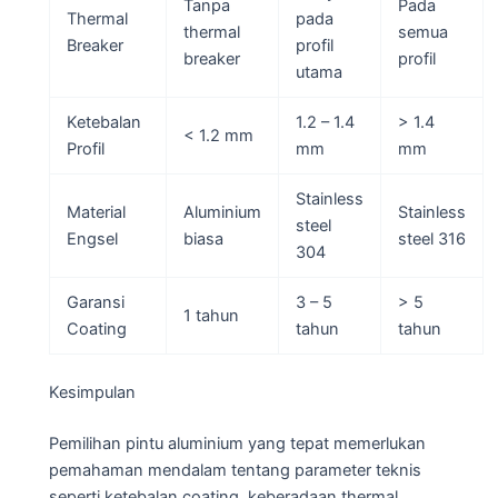
Tanpa
Pada
Thermal
pada
thermal
semua
Breaker
profil
breaker
profil
utama
Ketebalan
1.2 – 1.4
> 1.4
< 1.2 mm
Profil
mm
mm
Stainless
Material
Aluminium
Stainless
steel
Engsel
biasa
steel 316
304
Garansi
3 – 5
> 5
1 tahun
Coating
tahun
tahun
Kesimpulan
Pemilihan pintu aluminium yang tepat memerlukan
pemahaman mendalam tentang parameter teknis
seperti ketebalan coating, keberadaan thermal