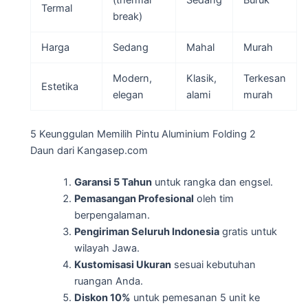
(thermal
Sedang
Buruk
Termal
break)
Harga
Sedang
Mahal
Murah
Modern,
Klasik,
Terkesan
Estetika
elegan
alami
murah
5 Keunggulan Memilih Pintu Aluminium Folding 2
Daun dari Kangasep.com
Garansi 5 Tahun
untuk rangka dan engsel.
Pemasangan Profesional
oleh tim
berpengalaman.
Pengiriman Seluruh Indonesia
gratis untuk
wilayah Jawa.
Kustomisasi Ukuran
sesuai kebutuhan
ruangan Anda.
Diskon 10%
untuk pemesanan 5 unit ke