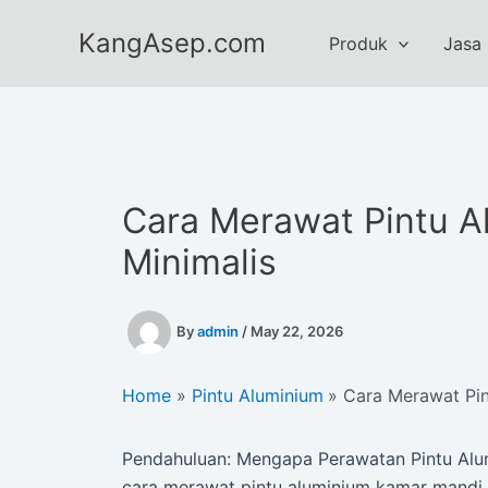
Skip
KangAsep.com
to
Produk
Jasa
content
Cara Merawat Pintu 
Minimalis
By
admin
/
May 22, 2026
Home
Pintu Aluminium
Cara Merawat Pin
Pendahuluan: Mengapa Perawatan Pintu Alum
cara merawat pintu aluminium kamar mandi 