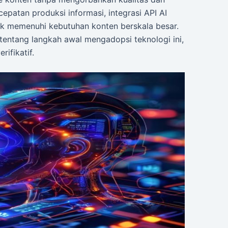
epatan produksi informasi, integrasi API AI
uk memenuhi kebutuhan konten berskala besar.
f tentang langkah awal mengadopsi teknologi ini,
ifikatif.