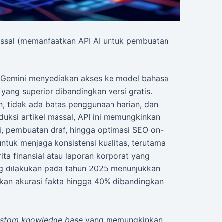
ssal (memanfaatkan API AI untuk pembuatan
au Gemini menyediakan akses ke model bahasa
ng superior dibandingkan versi gratis.
an, tidak ada batas penggunaan harian, dan
uksi artikel massal, API ini memungkinkan
ci, pembuatan draf, hingga optimasi SEO on-
untuk menjaga konsistensi kualitas, terutama
ita finansial atau laporan korporat yang
ang dilakukan pada tahun 2025 menunjukkan
an akurasi fakta hingga 40% dibandingkan
stom knowledge base
yang memungkinkan