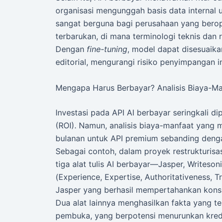
organisasi mengunggah basis data internal u
sangat berguna bagi perusahaan yang beroper
terbarukan, di mana terminologi teknis dan r
Dengan
fine-tuning
, model dapat disesuaik
editorial, mengurangi risiko penyimpangan i
Mengapa Harus Berbayar? Analisis Biaya-M
Investasi pada API AI berbayar seringkali d
(ROI). Namun, analisis biaya-manfaat yan
bulanan untuk API premium sebanding dengan
Sebagai contoh, dalam proyek restrukturisas
tiga alat tulis AI berbayar—Jasper, Writes
(Experience, Expertise, Authoritativeness
Jasper yang berhasil mempertahankan konsis
Dua alat lainnya menghasilkan fakta yang te
pembuka, yang berpotensi menurunkan kredibi