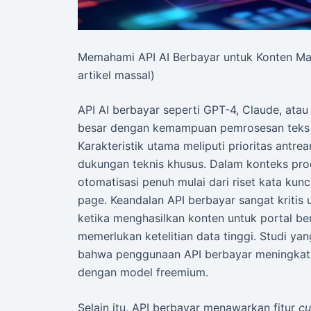
Memahami API AI Berbayar untuk Konten Ma
artikel massal)
API AI berbayar seperti GPT-4, Claude, at
besar dengan kemampuan pemrosesan teks ya
Karakteristik utama meliputi prioritas antre
dukungan teknis khusus. Dalam konteks prod
otomatisasi penuh mulai dari riset kata kun
page. Keandalan API berbayar sangat kritis 
ketika menghasilkan konten untuk portal ber
memerlukan ketelitian data tinggi. Studi y
bahwa penggunaan API berbayar meningkatk
dengan model freemium.
Selain itu, API berbayar menawarkan fitur
cu