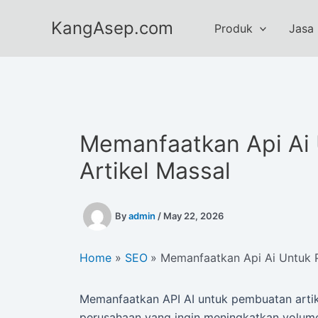
Skip
KangAsep.com
to
Produk
Jasa
content
Memanfaatkan Api Ai
Artikel Massal
By
admin
/
May 22, 2026
Home
SEO
Memanfaatkan Api Ai Untuk 
Memanfaatkan API AI untuk pembuatan artikel
perusahaan yang ingin meningkatkan volum