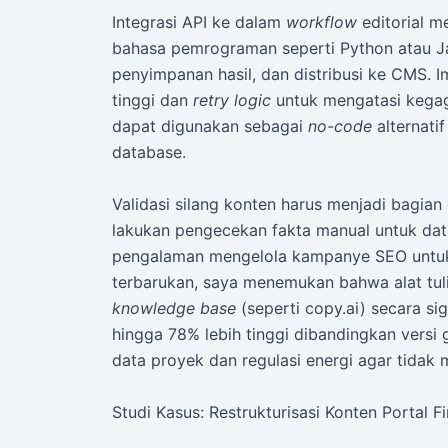
Integrasi API ke dalam
workflow
editorial m
bahasa pemrograman seperti Python atau Ja
penyimpanan hasil, dan distribusi ke CMS. 
tinggi dan
retry logic
untuk mengatasi kegaga
dapat digunakan sebagai
no-code
alternati
database.
Validasi silang konten harus menjadi bagian da
lakukan pengecekan fakta manual untuk data 
pengalaman mengelola kampanye SEO untuk k
terbarukan, saya menemukan bahwa alat tuli
knowledge base
(seperti copy.ai) secara si
hingga 78% lebih tinggi dibandingkan versi 
data proyek dan regulasi energi agar tidak
Studi Kasus: Restrukturisasi Konten Portal Fi