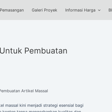
 Pemasangan
Galeri Proyek
Informasi Harga
B
 Untuk Pembuatan
Pembuatan Artikel Massal
 massal kini menjadi strategi esensial bagi
e konten tanpa mengorbankan kualitas dan