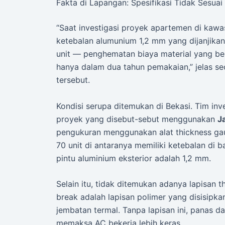
Fakta di Lapangan: Spesifikasi Tidak Sesuai 
“Saat investigasi proyek apartemen di kaw
ketebalan alumunium 1,2 mm yang dijanjika
unit — penghematan biaya material yang b
hanya dalam dua tahun pemakaian,” jelas se
tersebut.
Kondisi serupa ditemukan di Bekasi. Tim in
proyek yang disebut-sebut menggunakan
J
pengukuran menggunakan alat thickness ga
70 unit di antaranya memiliki ketebalan di 
pintu aluminium eksterior adalah 1,2 mm.
Selain itu, tidak ditemukan adanya lapisan 
break adalah lapisan polimer yang disisipka
jembatan termal. Tanpa lapisan ini, panas 
memaksa AC bekerja lebih keras.