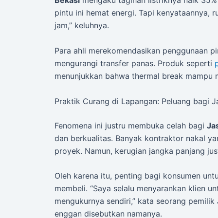
Bekasi
mengaku tagihan listriknya naik 35%
pintu ini hemat energi. Tapi kenyataannya,
jam,” keluhnya.
Para ahli merekomendasikan penggunaan pi
mengurangi transfer panas. Produk seperti
menunjukkan bahwa thermal break mampu me
Praktik Curang di Lapangan: Peluang bagi J
Fenomena ini justru membuka celah bagi
Ja
dan berkualitas. Banyak kontraktor nakal 
proyek. Namun, kerugian jangka panjang ju
Oleh karena itu, penting bagi konsumen unt
membeli. “Saya selalu menyarankan klien un
mengukurnya sendiri,” kata seorang pemilik
enggan disebutkan namanya.