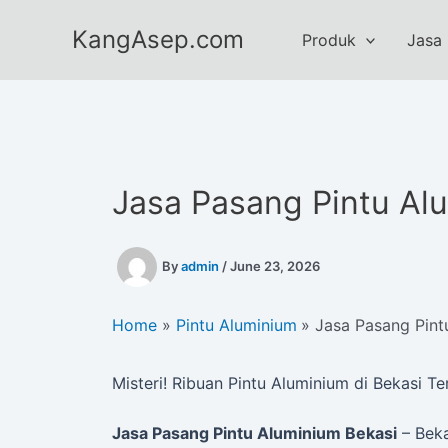
Skip
KangAsep.com
to
Produk
Jasa
content
Jasa Pasang Pintu Al
By
admin
/
June 23, 2026
Home
Pintu Aluminium
Jasa Pasang Pint
Misteri! Ribuan Pintu Aluminium di Bekasi T
Jasa Pasang Pintu Aluminium Bekasi
– Beka