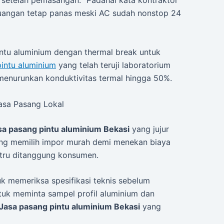
 setelah pemasangan. “Padahal kata kontraktor
 ruangan tetap panas meski AC sudah nonstop 24
ntu aluminium dengan thermal break untuk
pintu aluminium
yang telah teruji laboratorium
nurunkan konduktivitas termal hingga 50%.
asa Pasang Lokal
sa pasang pintu aluminium Bekasi
yang jujur
yang memilih impor murah demi menekan biaya
stru ditanggung konsumen.
uk memeriksa spesifikasi teknis sebelum
tuk meminta sampel profil aluminium dan
Jasa pasang pintu aluminium Bekasi
yang