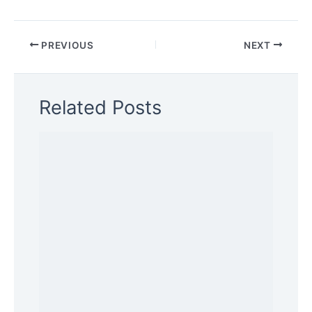
PREVIOUS
NEXT
Related Posts
Harga Pintu Aluminium per Meter:
Panduan Lengkap & Estimasi
July 7, 2025
/
Pintu Aluminium
/ By
admin
Harga Pintu Aluminium Minimalis:
Estimasi Biaya & Tips
July 7, 2025
/
Pintu Aluminium
/ By
admin