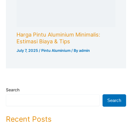
Recent Comments
Harga Pintu Aluminium Rumah Sakit 2026: Standar Medis,
Sertifikasi, dan Biaya Terbaru - kangasep.com
on
Harga
Pintu Aluminium: Panduan Lengkap & Terbaru 2026
SEO Konten Pemula: Rahasia Traffic Organik Meledak dalam
30 Hari! - kangasep.com
on
Kursus Seo Untuk Pemula
Analisis ROI Penggunaan AI dalam Menulis: Hitung Sendiri! -
kangasep.com
on
Alat Tulis Artikel Dengan Ai Berbayar
Pintu Aluminium Kamar Tidur 2026: Harga Rekomendasi
Estetika Privasi Anggaran - kangasep.com
on
Harga Pintu
Aluminium: Panduan Lengkap & Terbaru 2026
AI Headline Generator for Niche Articles 2026: Rahasia 10x
Traffic Tanpa Iklan - kangasep.com
on
Software Artikel
Untuk Website Niche 2026
Archives