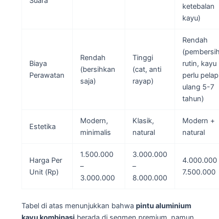
Suara
ketebalan
kayu)
Rendah
(pembersi
Rendah
Tinggi
Biaya
rutin, kayu
(bersihkan
(cat, anti
Perawatan
perlu pelap
saja)
rayap)
ulang 5-7
tahun)
Modern,
Klasik,
Modern +
Estetika
minimalis
natural
natural
1.500.000
3.000.000
Harga Per
4.000.000 
–
–
Unit (Rp)
7.500.000
3.000.000
8.000.000
Tabel di atas menunjukkan bahwa
pintu aluminium
kayu kombinasi
berada di segmen premium, namun