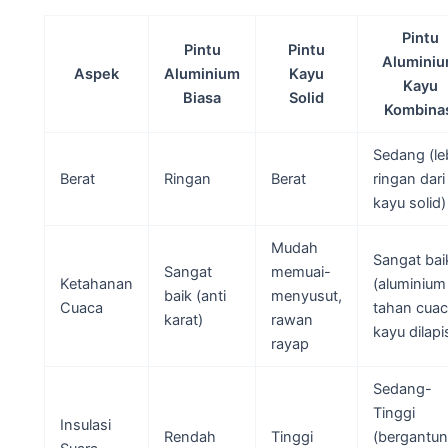
Pintu
Pintu
Pintu
Alumini
Aspek
Aluminium
Kayu
Kayu
Biasa
Solid
Kombina
Sedang (le
Berat
Ringan
Berat
ringan dari
kayu solid)
Mudah
Sangat bai
Sangat
memuai-
Ketahanan
(aluminium
baik (anti
menyusut,
Cuaca
tahan cuac
karat)
rawan
kayu dilapis
rayap
Sedang-
Tinggi
Insulasi
Rendah
Tinggi
(bergantu