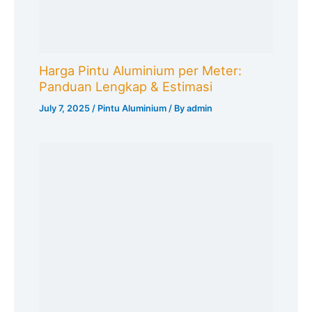
Search
Search
Recent Posts
standar mutu kawat bronjong SNI 2026
umur pakai kawat bronjong galvanis
Kawat bronjong vs kawat harmonika
cara memilih kawat bronjong yang berkualitas
kelebihan dan kekurangan kawat bronjong