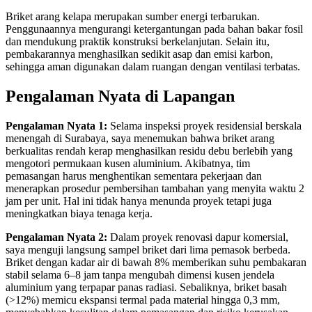
Briket arang kelapa merupakan sumber energi terbarukan.
Penggunaannya mengurangi ketergantungan pada bahan bakar fosil
dan mendukung praktik konstruksi berkelanjutan. Selain itu,
pembakarannya menghasilkan sedikit asap dan emisi karbon,
sehingga aman digunakan dalam ruangan dengan ventilasi terbatas.
Pengalaman Nyata di Lapangan
Pengalaman Nyata 1:
Selama inspeksi proyek residensial berskala
menengah di Surabaya, saya menemukan bahwa briket arang
berkualitas rendah kerap menghasilkan residu debu berlebih yang
mengotori permukaan kusen aluminium. Akibatnya, tim
pemasangan harus menghentikan sementara pekerjaan dan
menerapkan prosedur pembersihan tambahan yang menyita waktu 2
jam per unit. Hal ini tidak hanya menunda proyek tetapi juga
meningkatkan biaya tenaga kerja.
Pengalaman Nyata 2:
Dalam proyek renovasi dapur komersial,
saya menguji langsung sampel briket dari lima pemasok berbeda.
Briket dengan kadar air di bawah 8% memberikan suhu pembakaran
stabil selama 6–8 jam tanpa mengubah dimensi kusen jendela
aluminium yang terpapar panas radiasi. Sebaliknya, briket basah
(>12%) memicu ekspansi termal pada material hingga 0,3 mm,