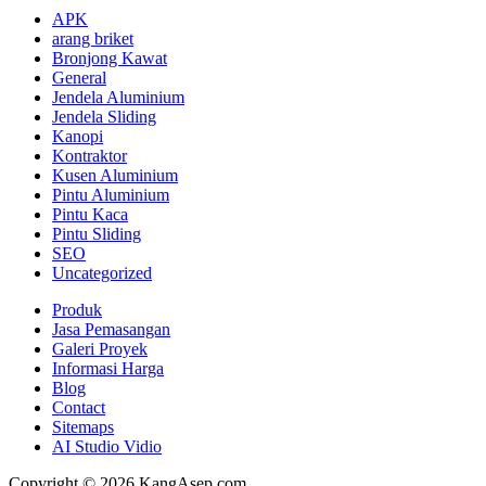
APK
arang briket
Bronjong Kawat
General
Jendela Aluminium
Jendela Sliding
Kanopi
Kontraktor
Kusen Aluminium
Pintu Aluminium
Pintu Kaca
Pintu Sliding
SEO
Uncategorized
Produk
Jasa Pemasangan
Galeri Proyek
Informasi Harga
Blog
Contact
Sitemaps
AI Studio Vidio
Copyright © 2026 KangAsep.com