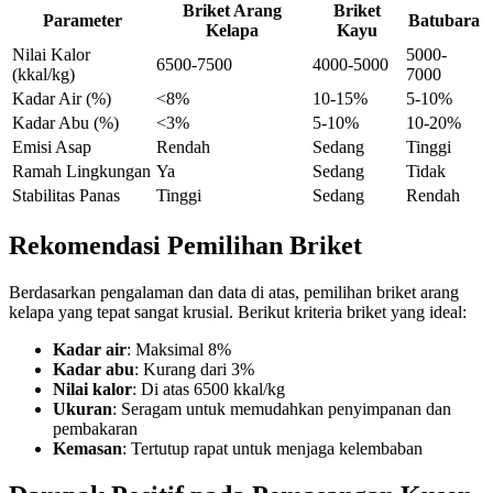
Briket Arang
Briket
Parameter
Batubara
Kelapa
Kayu
Nilai Kalor
5000-
6500-7500
4000-5000
(kkal/kg)
7000
Kadar Air (%)
<8%
10-15%
5-10%
Kadar Abu (%)
<3%
5-10%
10-20%
Emisi Asap
Rendah
Sedang
Tinggi
Ramah Lingkungan
Ya
Sedang
Tidak
Stabilitas Panas
Tinggi
Sedang
Rendah
Rekomendasi Pemilihan Briket
Berdasarkan pengalaman dan data di atas, pemilihan briket arang
kelapa yang tepat sangat krusial. Berikut kriteria briket yang ideal:
Kadar air
: Maksimal 8%
Kadar abu
: Kurang dari 3%
Nilai kalor
: Di atas 6500 kkal/kg
Ukuran
: Seragam untuk memudahkan penyimpanan dan
pembakaran
Kemasan
: Tertutup rapat untuk menjaga kelembaban