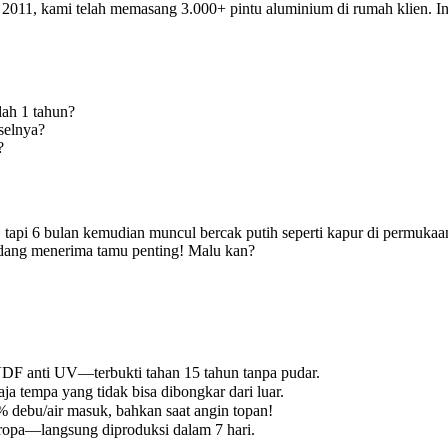
k 2011, kami telah memasang 3.000+ pintu aluminium di rumah klien. I
lah 1 tahun?
selnya?
?
 tapi 6 bulan kemudian muncul bercak putih seperti kapur di permukaan
edang menerima tamu penting! Malu kan?
DF anti UV—terbukti tahan 15 tahun tanpa pudar.
baja tempa yang tidak bisa dibongkar dari luar.
 debu/air masuk, bahkan saat angin topan!
 Eropa—langsung diproduksi dalam 7 hari.