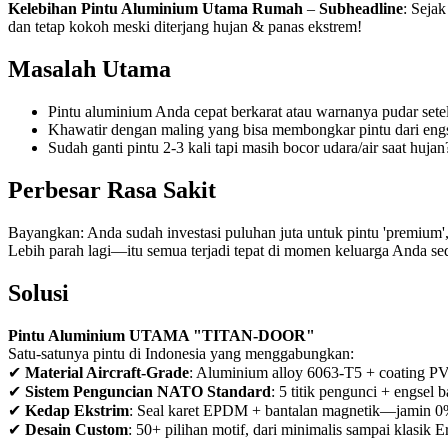
Kelebihan Pintu Aluminium Utama Rumah
–
Subheadline
: Seja
dan tetap kokoh meski diterjang hujan & panas ekstrem!
Masalah Utama
Pintu aluminium Anda cepat berkarat atau warnanya pudar sete
Khawatir dengan maling yang bisa membongkar pintu dari eng
Sudah ganti pintu 2-3 kali tapi masih bocor udara/air saat hujan
Perbesar Rasa Sakit
Bayangkan: Anda sudah investasi puluhan juta untuk pintu 'premium',
Lebih parah lagi—itu semua terjadi tepat di momen keluarga Anda s
Solusi
Pintu Aluminium UTAMA "TITAN-DOOR"
Satu-satunya pintu di Indonesia yang menggabungkan:
✔
Material Aircraft-Grade
: Aluminium alloy 6063-T5 + coating PV
✔
Sistem Penguncian NATO Standard
: 5 titik pengunci + engsel 
✔
Kedap Ekstrim
: Seal karet EPDM + bantalan magnetik—jamin 0%
✔
Desain Custom
: 50+ pilihan motif, dari minimalis sampai klasik