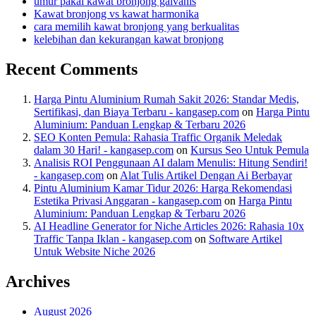
umur pakai kawat bronjong galvanis
Kawat bronjong vs kawat harmonika
cara memilih kawat bronjong yang berkualitas
kelebihan dan kekurangan kawat bronjong
Recent Comments
Harga Pintu Aluminium Rumah Sakit 2026: Standar Medis,
Sertifikasi, dan Biaya Terbaru - kangasep.com
on
Harga Pintu
Aluminium: Panduan Lengkap & Terbaru 2026
SEO Konten Pemula: Rahasia Traffic Organik Meledak
dalam 30 Hari! - kangasep.com
on
Kursus Seo Untuk Pemula
Analisis ROI Penggunaan AI dalam Menulis: Hitung Sendiri!
- kangasep.com
on
Alat Tulis Artikel Dengan Ai Berbayar
Pintu Aluminium Kamar Tidur 2026: Harga Rekomendasi
Estetika Privasi Anggaran - kangasep.com
on
Harga Pintu
Aluminium: Panduan Lengkap & Terbaru 2026
AI Headline Generator for Niche Articles 2026: Rahasia 10x
Traffic Tanpa Iklan - kangasep.com
on
Software Artikel
Untuk Website Niche 2026
Archives
August 2026