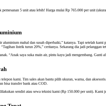
pemesanan 5 unit atau lebih! Harga mulai Rp 765.000 per unit (ukur
Aluminium
r aluminium mahal dan susah diperbaiki,” katanya. Tapi setelah kami p
 “Tagihan listrik turun 20%,” ceritanya. Sekarang dia jadi pelanggan te
anak. “Anak saya suka main air, pintu kayu jadi mengembang. Ganti al
rah
telepon kami. Tim sales akan bantu pilih ukuran, warna, dan aksesoris
an bisa transfer bank atau COD.
dilakukan sendiri atau sewa teknisi kami (Rp 150.000 per unit). Kami j
ng Tepat