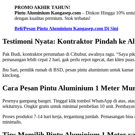
PROMO AKHIR TAHUN!
Pintu Aluminium Kangasep.com
– Diskon Hingga 10% untuk 
dengan kualitas premium. Stok terbatas!
Beli/Pesan Pintu Aluminium Kangasep.com Di Sini
Testimoni Nyata: Kontraktor Pindah ke 
Pak Budi, kontraktor perumahan di Cibubur, awalnya ragu. “Saya piki
pemasangan lebih cepat 2 hari, gak perlu repot ngecat, dan klien puas.
Ibu Sari, pemilik rumah di BSD, pesan pintu aluminium untuk kamar 
kinclong.
Cara Pesan Pintu Aluminium 1 Meter Mu
Pesenya gampang banget. Tinggal klik tombol WhatsApp di atas, atau 
sekitarnya. Ongkir gratis untuk minimal pembelian 10 unit. Pembayar
Proses produksi 7-14 hari kerja, tergantung jumlah. Pemasangan bisa 
minimalis.
Tips Memilih Pintu Aluminium 1 Meter ya