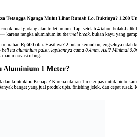
sa Tetangga Nganga Mulut Lihat Rumah Lo. Buktinya? 1.200 Uni
ocok buat gudang atau toilet umum. Tapi setelah 4 tahun bolak-balik k
— karena rangka aluminium itu
thermal break
, bukan kayu yang gam
m murahan Rp600 ribu. Hasilnya? 2 bulan kemudian, engselnya udah ke
beli itu aluminium palsu, lapisannya cuma 0.4mm. Asli? Minimal 0.8m
k mau renovasi ulang.
u Aluminium 1 Meter?
 dan kontraktor. Kenapa? Karena ukuran 1 meter pas untuk pintu kamar ti
Banyak banget yang jual produk tipis, finishing jelek, dan cepat rusak