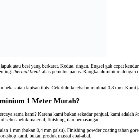
apuk atau besi yang berkarat. Kedua, ringan. Engsel gak cepat kendur
enting:
thermal break
alias pemutus panas. Rangka aluminium dengan cela
m bekas atau lapisan tipis. Cek dulu ketebalan minimal 0,8 mm. Kami 
luminium 1 Meter Murah?
 percaya sama kami? Karena kami bukan sekadar penjual, kami adalah
k
l seluk-beluk material, finishing, dan pemasangan.
 1 mm (bukan 0,4 mm palsu). Finishing powder coating tahan gores, t
workshop kami, bukan produk massal abal-abal.