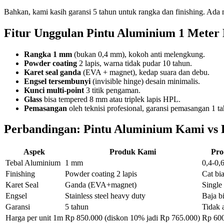
Bahkan, kami kasih garansi 5 tahun untuk rangka dan finishing. Ada 
Fitur Unggulan Pintu Aluminium 1 Meter
Rangka 1 mm
(bukan 0,4 mm), kokoh anti melengkung.
Powder coating
2 lapis, warna tidak pudar 10 tahun.
Karet seal ganda
(EVA + magnet), kedap suara dan debu.
Engsel tersembunyi
(invisible hinge) desain minimalis.
Kunci multi-point
3 titik pengaman.
Glass
bisa tempered 8 mm atau triplek lapis HPL.
Pemasangan
oleh teknisi profesional, garansi pemasangan 1 t
Perbandingan: Pintu Aluminium Kami vs
Aspek
Produk Kami
Pro
Tebal Aluminium
1 mm
0,4-0,
Finishing
Powder coating 2 lapis
Cat bia
Karet Seal
Ganda (EVA+magnet)
Single
Engsel
Stainless steel heavy duty
Baja bi
Garansi
5 tahun
Tidak 
Harga per unit 1m
Rp 850.000 (diskon 10% jadi Rp 765.000)
Rp 600