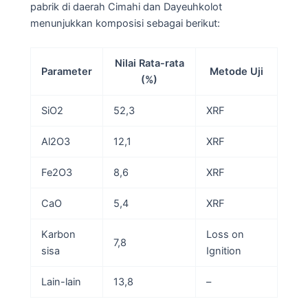
pabrik di daerah Cimahi dan Dayeuhkolot
menunjukkan komposisi sebagai berikut:
Nilai Rata-rata
Parameter
Metode Uji
(%)
SiO2
52,3
XRF
Al2O3
12,1
XRF
Fe2O3
8,6
XRF
CaO
5,4
XRF
Karbon
Loss on
7,8
sisa
Ignition
Lain-lain
13,8
–