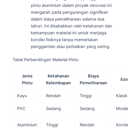
pintu aluminium dalam proyek renovasi ini
mengarah pada pengurangan signifikan
dalam biaya pemeliharaan selama dua
tahun. Ini disebabkan oleh ketahanan dan
kemampuan material ini untuk menjaga
kondisi fisiknya tanpa memerlukan
penggantian atau perbaikan yang sering.
Tabel Perbandingan Material Pintu
Jenis
Ketahanan
Biaya
Est
Pintu
Kelembapan
Pemeliharaan
Kayu
Rendah
Tinggi
Klasik
PVC
Sedang
Sedang
Mode
Aluminium
Tinggi
Rendah
Konte