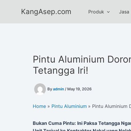
Skip
KangAsep.com
to
Produk
Jasa
content
Pintu Aluminium Doron
Tetangga Iri!
By
admin
/
May 19, 2026
Home
Pintu Aluminium
Pintu Aluminium D
Bukan Cuma Pintu: Ini Paksa Tetangga Nga
Unit Terjual ke Kontraktor Nakal yang Nola