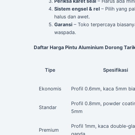
Periksa karet seal
– Harus ada mini
Sistem engsel & rel
– Pilih yang p
halus dan awet.
Garansi
– Toko terpercaya biasanya
waspada.
Daftar Harga Pintu Aluminium Dorong Tari
Tipe
Spesifikasi
Ekonomis
Profil 0.6mm, kaca 5mm bi
Profil 0.8mm, powder coati
Standar
5mm
Profil 1mm, kaca double-gla
Premium
ganda