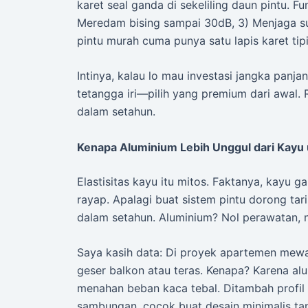
karet seal ganda di sekeliling daun pintu. 
Meredam bising sampai 30dB, 3) Menjaga suh
pintu murah cuma punya satu lapis karet tipi
Intinya, kalau lo mau investasi jangka panj
tetangga iri—pilih yang premium dari awal. R
dalam setahun.
Kenapa Aluminium Lebih Unggul dari Kayu 
Elastisitas kayu itu mitos. Faktanya, kayu 
rayap. Apalagi buat sistem pintu dorong t
dalam setahun. Aluminium? Nol perawatan, n
Saya kasih data: Di proyek apartemen mew
geser balkon atau teras. Kenapa? Karena alum
menahan beban kaca tebal. Ditambah profil 
sambungan, cocok buat desain minimalis ta