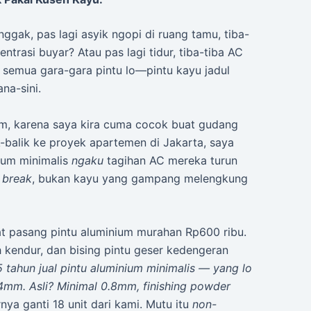
ggak, pas lagi asyik ngopi di ruang tamu, tiba-
entrasi buyar? Atau pas lagi tidur, tiba-tiba AC
u semua gara-gara pintu lo—pintu kayu jadul
na-sini.
um, karena saya kira cuma cocok buat gudang
k-balik ke proyek apartemen di Jakarta, saya
nium minimalis
ngaku
tagihan AC mereka turun
 break
, bukan kayu yang gampang melengkung
at pasang pintu aluminium murahan Rp600 ribu.
 kendur, dan bising pintu geser kedengeran
 tahun jual pintu aluminium minimalis — yang lo
.4mm. Asli? Minimal 0.8mm, finishing powder
ya ganti 18 unit dari kami. Mutu itu
non-