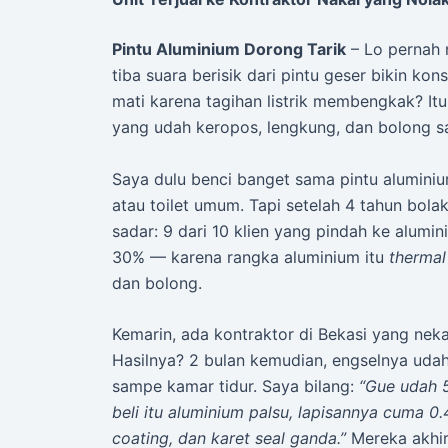
Pintu Aluminium Dorong Tarik
– Lo pernah n
tiba suara berisik dari pintu geser bikin kons
mati karena tagihan listrik membengkak? It
yang udah keropos, lengkung, dan bolong sa
Saya dulu benci banget sama pintu alumini
atau toilet umum. Tapi setelah 4 tahun bola
sadar: 9 dari 10 klien yang pindah ke alumi
30% — karena rangka aluminium itu
thermal
dan bolong.
Kemarin, ada kontraktor di Bekasi yang nek
Hasilnya? 2 bulan kemudian, engselnya udah
sampe kamar tidur. Saya bilang:
“Gue udah 5
beli itu aluminium palsu, lapisannya cuma 0
coating, dan karet seal ganda.”
Mereka akhirn