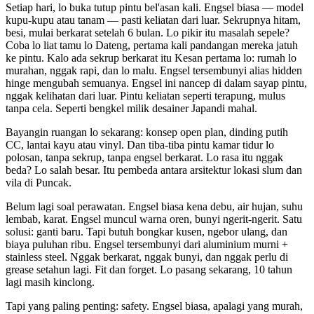
Setiap hari, lo buka tutup pintu bel'asan kali. Engsel biasa — model
kupu-kupu atau tanam — pasti keliatan dari luar. Sekrupnya hitam,
besi, mulai berkarat setelah 6 bulan. Lo pikir itu masalah sepele?
Coba lo liat tamu lo Dateng, pertama kali pandangan mereka jatuh
ke pintu. Kalo ada sekrup berkarat itu Kesan pertama lo: rumah lo
murahan, nggak rapi, dan lo malu. Engsel tersembunyi alias hidden
hinge mengubah semuanya. Engsel ini nancep di dalam sayap pintu,
nggak kelihatan dari luar. Pintu keliatan seperti terapung, mulus
tanpa cela. Seperti bengkel milik desainer Japandi mahal.
Bayangin ruangan lo sekarang: konsep open plan, dinding putih
CC, lantai kayu atau vinyl. Dan tiba-tiba pintu kamar tidur lo
polosan, tanpa sekrup, tanpa engsel berkarat. Lo rasa itu nggak
beda? Lo salah besar. Itu pembeda antara arsitektur lokasi slum dan
vila di Puncak.
Belum lagi soal perawatan. Engsel biasa kena debu, air hujan, suhu
lembab, karat. Engsel muncul warna oren, bunyi ngerit-ngerit. Satu
solusi: ganti baru. Tapi butuh bongkar kusen, ngebor ulang, dan
biaya puluhan ribu. Engsel tersembunyi dari aluminium murni +
stainless steel. Nggak berkarat, nggak bunyi, dan nggak perlu di
grease setahun lagi. Fit dan forget. Lo pasang sekarang, 10 tahun
lagi masih kinclong.
Tapi yang paling penting: safety. Engsel biasa, apalagi yang murah,