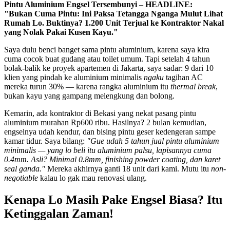
Pintu Aluminium Engsel Tersembunyi
–
HEADLINE:
"Bukan Cuma Pintu: Ini Paksa Tetangga Nganga Mulut Lihat
Rumah Lo. Buktinya? 1.200 Unit Terjual ke Kontraktor Nakal
yang Nolak Pakai Kusen Kayu."
Saya dulu benci banget sama pintu aluminium, karena saya kira
cuma cocok buat gudang atau toilet umum. Tapi setelah 4 tahun
bolak-balik ke proyek apartemen di Jakarta, saya sadar: 9 dari 10
klien yang pindah ke aluminium minimalis
ngaku
tagihan AC
mereka turun 30% — karena rangka aluminium itu
thermal break
,
bukan kayu yang gampang melengkung dan bolong.
Kemarin, ada kontraktor di Bekasi yang nekat pasang pintu
aluminium murahan Rp600 ribu. Hasilnya? 2 bulan kemudian,
engselnya udah kendur, dan bising pintu geser kedengeran sampe
kamar tidur. Saya bilang:
"Gue udah 5 tahun jual pintu aluminium
minimalis — yang lo beli itu aluminium palsu, lapisannya cuma
0.4mm. Asli? Minimal 0.8mm, finishing powder coating, dan karet
seal ganda."
Mereka akhirnya ganti 18 unit dari kami. Mutu itu
non-
negotiable
kalau lo gak mau renovasi ulang.
Kenapa Lo Masih Pake Engsel Biasa? Itu
Ketinggalan Zaman!