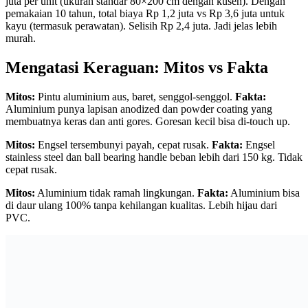
juta per unit (ukuran standar 80×200 cm dengan kusen). Dengan
pemakaian 10 tahun, total biaya Rp 1,2 juta vs Rp 3,6 juta untuk
kayu (termasuk perawatan). Selisih Rp 2,4 juta. Jadi jelas lebih
murah.
Mengatasi Keraguan: Mitos vs Fakta
Mitos:
Pintu aluminium aus, baret, senggol-senggol.
Fakta:
Aluminium punya lapisan anodized dan powder coating yang
membuatnya keras dan anti gores. Goresan kecil bisa di-touch up.
Mitos:
Engsel tersembunyi payah, cepat rusak.
Fakta:
Engsel
stainless steel dan ball bearing handle beban lebih dari 150 kg. Tidak
cepat rusak.
Mitos:
Aluminium tidak ramah lingkungan.
Fakta:
Aluminium bisa
di daur ulang 100% tanpa kehilangan kualitas. Lebih hijau dari
PVC.