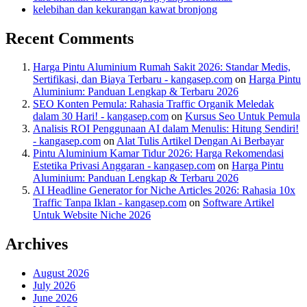
kelebihan dan kekurangan kawat bronjong
Recent Comments
Harga Pintu Aluminium Rumah Sakit 2026: Standar Medis,
Sertifikasi, dan Biaya Terbaru - kangasep.com
on
Harga Pintu
Aluminium: Panduan Lengkap & Terbaru 2026
SEO Konten Pemula: Rahasia Traffic Organik Meledak
dalam 30 Hari! - kangasep.com
on
Kursus Seo Untuk Pemula
Analisis ROI Penggunaan AI dalam Menulis: Hitung Sendiri!
- kangasep.com
on
Alat Tulis Artikel Dengan Ai Berbayar
Pintu Aluminium Kamar Tidur 2026: Harga Rekomendasi
Estetika Privasi Anggaran - kangasep.com
on
Harga Pintu
Aluminium: Panduan Lengkap & Terbaru 2026
AI Headline Generator for Niche Articles 2026: Rahasia 10x
Traffic Tanpa Iklan - kangasep.com
on
Software Artikel
Untuk Website Niche 2026
Archives
August 2026
July 2026
June 2026