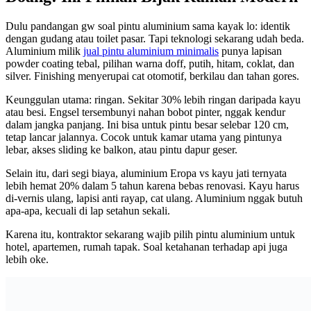
Dulu pandangan gw soal pintu aluminium sama kayak lo: identik
dengan gudang atau toilet pasar. Tapi teknologi sekarang udah beda.
Aluminium milik
jual pintu aluminium minimalis
punya lapisan
powder coating tebal, pilihan warna doff, putih, hitam, coklat, dan
silver. Finishing menyerupai cat otomotif, berkilau dan tahan gores.
Keunggulan utama: ringan. Sekitar 30% lebih ringan daripada kayu
atau besi. Engsel tersembunyi nahan bobot pinter, nggak kendur
dalam jangka panjang. Ini bisa untuk pintu besar selebar 120 cm,
tetap lancar jalannya. Cocok untuk kamar utama yang pintunya
lebar, akses sliding ke balkon, atau pintu dapur geser.
Selain itu, dari segi biaya, aluminium Eropa vs kayu jati ternyata
lebih hemat 20% dalam 5 tahun karena bebas renovasi. Kayu harus
di-vernis ulang, lapisi anti rayap, cat ulang. Aluminium nggak butuh
apa-apa, kecuali di lap setahun sekali.
Karena itu, kontraktor sekarang wajib pilih pintu aluminium untuk
hotel, apartemen, rumah tapak. Soal ketahanan terhadap api juga
lebih oke.