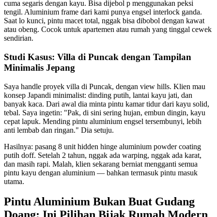
cuma segaris dengan kayu. Bisa dijebol p menggunakan peksi
tengil. Aluminium frame dari kami punya engsel interlock ganda.
Saat lo kunci, pintu macet total, nggak bisa dibobol dengan kawat
atau obeng. Cocok untuk apartemen atau rumah yang tinggal cewek
sendirian.
Studi Kasus: Villa di Puncak dengan Tampilan
Minimalis Jepang
Saya handle proyek villa di Puncak, dengan view hills. Klien mau
konsep Japandi minimalist: dinding putih, lantai kayu jati, dan
banyak kaca. Dari awal dia minta pintu kamar tidur dari kayu solid,
tebal. Saya ingetin: "Pak, di sini sering hujan, embun dingin, kayu
cepat lapuk. Mending pintu aluminium engsel tersembunyi, lebih
anti lembab dan ringan." Dia setuju.
Hasilnya: pasang 8 unit hidden hinge aluminium powder coating
putih doff. Setelah 2 tahun, nggak ada warping, nggak ada karat,
dan masih rapi. Malah, klien sekarang berniat mengganti semua
pintu kayu dengan aluminium — bahkan termasuk pintu masuk
utama.
Pintu Aluminium Bukan Buat Gudang
Doang: Ini Pilihan Bijak Rumah Modern