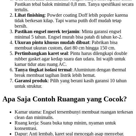
Pastikan tebal balok minimal 0,8 mm. Tanya spesifikasi secara
tertulis.
Lihat finishing
: Powder coating Doff lebih populer karena
tidak berkesan kilap. Tapi warna putih doff mudah tetap
bersih.
Pastikan engsel merek terjamin
: Minta garansi engsel
minimal 5 tahun. Engsel murah bisa patah di tahun ke-2.
Ukuran pintu khusus mudah dibuat
: Pabrikan bisa
membuat ukuran custom, dari 80 cm hingga 150 cm.
Pertimbangkan karet seal
: Pintu harus dilengkapi double
rubber gasket agar kedap suara dan udara. Ini wajib untuk
kamar tidur atau ruang AC.
Tanya tingkat isolasi termal
: Aluminium dengan thermal
break membuat tagihan listrik lebih hemat.
Garansi produk
: Pilih yang berani kasih garansi 10 tahun
untuk struktur.
Apa Saja Contoh Ruangan yang Cocok?
Kamar utama: Engsel tersembunyi membuat ruangan terkesan
clean dan minimalis.
Ruang kerja: Suara buka tutup minim, nyaman untuk
konsentrasi.
Dapur: Anti lembab, karet seal mencegah asap menyebar.