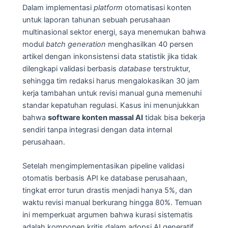
Dalam implementasi
platform
otomatisasi konten
untuk laporan tahunan sebuah perusahaan
multinasional sektor energi, saya menemukan bahwa
modul
batch generation
menghasilkan 40 persen
artikel dengan inkonsistensi data statistik jika tidak
dilengkapi validasi berbasis
database
terstruktur,
sehingga tim redaksi harus mengalokasikan 30 jam
kerja tambahan untuk revisi manual guna memenuhi
standar kepatuhan regulasi. Kasus ini menunjukkan
bahwa
software konten massal AI
tidak bisa bekerja
sendiri tanpa integrasi dengan data internal
perusahaan.
Setelah mengimplementasikan pipeline validasi
otomatis berbasis API ke database perusahaan,
tingkat error turun drastis menjadi hanya 5%, dan
waktu revisi manual berkurang hingga 80%. Temuan
ini memperkuat argumen bahwa kurasi sistematis
adalah komponen kritis dalam adopsi AI generatif.