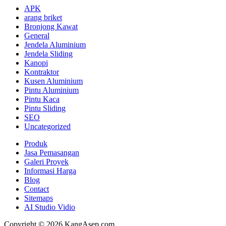
APK
arang briket
Bronjong Kawat
General
Jendela Aluminium
Jendela Sliding
Kanopi
Kontraktor
Kusen Aluminium
Pintu Aluminium
Pintu Kaca
Pintu Sliding
SEO
Uncategorized
Produk
Jasa Pemasangan
Galeri Proyek
Informasi Harga
Blog
Contact
Sitemaps
AI Studio Vidio
Copyright © 2026 KangAsep.com