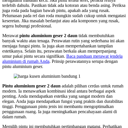
mengalami masalah kecil. Jika pintu terasa seret, periksa relnya
terlebih dahulu. Pastikan tidak ada kotoran atau benda asing. Periksa
juga roda pada bagian bawah pintu, apakah ada yang rusak.
Pelumasan pada rel dan roda mungkin sudah cukup untuk mengatasi
keseretan. Jika masalah berlanjut atau ada komponen yang rusak,
segera hubungi profesional.
Merawat
pintu aluminium geser 2 daun
tidak membutuhkan
banyak waktu atau tenaga. Perawatan rutin yang sederhana ini akan
menjaga fungsi pintu. Ia juga akan mempertahankan tampilan
estetikanya. Selain itu, perawatan berkala akan memperpanjang
umur pakai pintu secara signifikan.
Baca panduan merawat jendela
aluminium di rumah Anda
. Prinsip perawatannya serupa dengan
pintu aluminium geser.
Pintu aluminium geser 2 daun
adalah pilihan cerdas untuk rumah
modern. Ia menawarkan kombinasi ideal antara berbagai aspek
penting. Anda mendapatkan estetika yang sangat modern dan
elegan. Anda juga mendapatkan fungsi yang praktis dan durabilitas
tinggi. Penggunaan pintu jenis ini membantu mengoptimalkan
penggunaan ruang. Ia juga meningkatkan pencahayaan alami di
dalam rumah.
Memilih pintu ini membutuhkan pertimbangan matang. Perhatikan