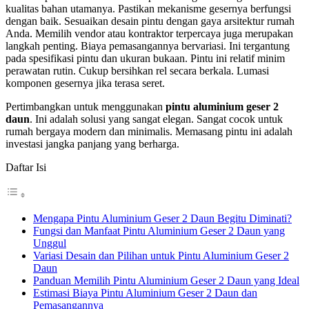
kualitas bahan utamanya. Pastikan mekanisme gesernya berfungsi
dengan baik. Sesuaikan desain pintu dengan gaya arsitektur rumah
Anda. Memilih vendor atau kontraktor terpercaya juga merupakan
langkah penting. Biaya pemasangannya bervariasi. Ini tergantung
pada spesifikasi pintu dan ukuran bukaan. Pintu ini relatif minim
perawatan rutin. Cukup bersihkan rel secara berkala. Lumasi
komponen gesernya jika terasa seret.
Pertimbangkan untuk menggunakan
pintu aluminium geser 2
daun
. Ini adalah solusi yang sangat elegan. Sangat cocok untuk
rumah bergaya modern dan minimalis. Memasang pintu ini adalah
investasi jangka panjang yang berharga.
Daftar Isi
Mengapa Pintu Aluminium Geser 2 Daun Begitu Diminati?
Fungsi dan Manfaat Pintu Aluminium Geser 2 Daun yang
Unggul
Variasi Desain dan Pilihan untuk Pintu Aluminium Geser 2
Daun
Panduan Memilih Pintu Aluminium Geser 2 Daun yang Ideal
Estimasi Biaya Pintu Aluminium Geser 2 Daun dan
Pemasangannya