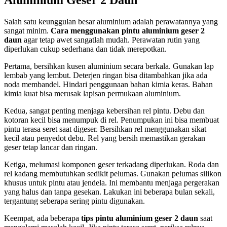
Aluminium Geser 2 Daun
Salah satu keunggulan besar aluminium adalah perawatannya yang
sangat minim.
Cara menggunakan pintu aluminium geser 2
daun
agar tetap awet sangatlah mudah. Perawatan rutin yang
diperlukan cukup sederhana dan tidak merepotkan.
Pertama, bersihkan kusen aluminium secara berkala. Gunakan lap
lembab yang lembut. Deterjen ringan bisa ditambahkan jika ada
noda membandel. Hindari penggunaan bahan kimia keras. Bahan
kimia kuat bisa merusak lapisan permukaan aluminium.
Kedua, sangat penting menjaga kebersihan rel pintu. Debu dan
kotoran kecil bisa menumpuk di rel. Penumpukan ini bisa membuat
pintu terasa seret saat digeser. Bersihkan rel menggunakan sikat
kecil atau penyedot debu. Rel yang bersih memastikan gerakan
geser tetap lancar dan ringan.
Ketiga, melumasi komponen geser terkadang diperlukan. Roda dan
rel kadang membutuhkan sedikit pelumas. Gunakan pelumas silikon
khusus untuk pintu atau jendela. Ini membantu menjaga pergerakan
yang halus dan tanpa gesekan. Lakukan ini beberapa bulan sekali,
tergantung seberapa sering pintu digunakan.
Keempat, ada beberapa
tips pintu aluminium geser 2 daun
saat