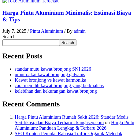
Harga Pintu Aluminium Minimalis: Estimasi Biaya
& Tips
July 7, 2025
/
Pintu Aluminium
/ By
admin
Search
Search
Recent Posts
standar mutu kawat bronjong SNI 2026
umur pakai kawat bronjong galvanis
Kawat bronjong vs kawat harmonika
cara memilih kawat bronjong yang berkualitas
kelebihan dan kekurangan kawat bronjong
Recent Comments
Harga Pintu Aluminium Rumah Sakit 2026: Standar Medis,
Sertifikasi, dan Biaya Terbaru - kangasep.com
on
Harga Pintu
Aluminium: Panduan Lengkap & Terbaru 2026
SEO Konten Pemula: Rahasia Traffic Organik Meledak