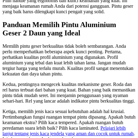
Pilih handle yang ergonomis dan kunci keamanan yang kuat. Ini
menjaga keamanan rumah Anda dari potensi gangguan. Pintu geser
yang baik harus dilengkapi kunci pengait yang solid.
Panduan Memilih Pintu Aluminium
Geser 2 Daun yang Ideal
Memilih pintu geser berkualitas tidak boleh sembarangan. Anda
perlu memperhatikan beberapa aspek kunci penting. Pertama,
perhatikan kualitas profil aluminium yang digunakan. Profil
aluminium yang tebal dan kuat lebih tahan lama. Jangan mudah
tergiur harga yang terlalu murah. Kualitas profil sangat menentukan
kekuatan dan daya tahan pintu.
Kedua, pentingnya mengecek kualitas mekanisme geser. Roda dan
rel harus terbuat dari bahan yang kuat. Bahan yang baik memastikan
pintu tidak mudah seret. Ini menjamin penggunaan yang nyaman
sehari-hari. Rel yang lancar adalah indikator pintu berkualitas tinggi.
Ketiga, memilih jenis kaca sesuai kebutuhan adalah hal krusial.
Pertimbangkan fungsi ruangan tempat pintu dipasang. Apakah butuh
keamanan ekstra? Pilih kaca tempered. Apakah ruangan butuh
peredaman suara lebih baik? Pilih kaca laminated.
Pelajari lebih
lanjut tentang jenis kaca jendela yang aman dan cocok untuk rumah
.