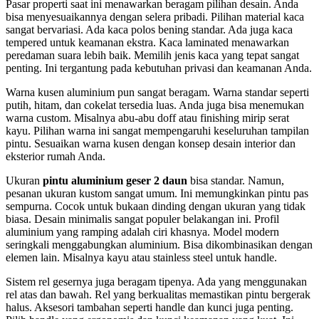
Pasar properti saat ini menawarkan beragam pilihan desain. Anda
bisa menyesuaikannya dengan selera pribadi. Pilihan material kaca
sangat bervariasi. Ada kaca polos bening standar. Ada juga kaca
tempered untuk keamanan ekstra. Kaca laminated menawarkan
peredaman suara lebih baik. Memilih jenis kaca yang tepat sangat
penting. Ini tergantung pada kebutuhan privasi dan keamanan Anda.
Warna kusen aluminium pun sangat beragam. Warna standar seperti
putih, hitam, dan cokelat tersedia luas. Anda juga bisa menemukan
warna custom. Misalnya abu-abu doff atau finishing mirip serat
kayu. Pilihan warna ini sangat mempengaruhi keseluruhan tampilan
pintu. Sesuaikan warna kusen dengan konsep desain interior dan
eksterior rumah Anda.
Ukuran
pintu aluminium geser 2 daun
bisa standar. Namun,
pesanan ukuran kustom sangat umum. Ini memungkinkan pintu pas
sempurna. Cocok untuk bukaan dinding dengan ukuran yang tidak
biasa. Desain minimalis sangat populer belakangan ini. Profil
aluminium yang ramping adalah ciri khasnya. Model modern
seringkali menggabungkan aluminium. Bisa dikombinasikan dengan
elemen lain. Misalnya kayu atau stainless steel untuk handle.
Sistem rel gesernya juga beragam tipenya. Ada yang menggunakan
rel atas dan bawah. Rel yang berkualitas memastikan pintu bergerak
halus. Aksesori tambahan seperti handle dan kunci juga penting.