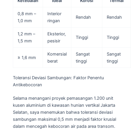
Ketebalan
Ideal
Korosi
Termal
0,8 mm –
Interior
Rendah
Rendah
1,0 mm
ringan
1,2 mm –
Eksterior,
Tinggi
Tinggi
1,5 mm
pesisir
Komersial
Sangat
Sangat
≥ 1,6 mm
berat
tinggi
tinggi
Toleransi Deviasi Sambungan: Faktor Penentu
Antikebocoran
Selama menangani proyek pemasangan 1.200 unit
kusen aluminium di kawasan hunian vertikal Jakarta
Selatan, saya menemukan bahwa toleransi deviasi
sambungan maksimal 0,5 mm menjadi faktor krusial
dalam mencegah kebocoran air pada area transom.