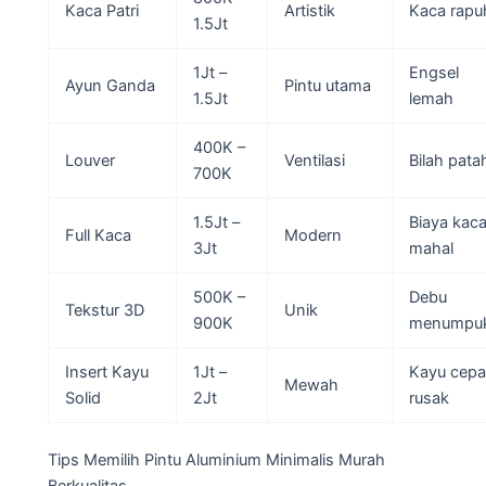
Kaca Patri
Artistik
Kaca rapu
1.5Jt
1Jt –
Engsel
Ayun Ganda
Pintu utama
1.5Jt
lemah
400K –
Louver
Ventilasi
Bilah pata
700K
1.5Jt –
Biaya kac
Full Kaca
Modern
3Jt
mahal
500K –
Debu
Tekstur 3D
Unik
900K
menumpu
Insert Kayu
1Jt –
Kayu cepa
Mewah
Solid
2Jt
rusak
Tips Memilih Pintu Aluminium Minimalis Murah