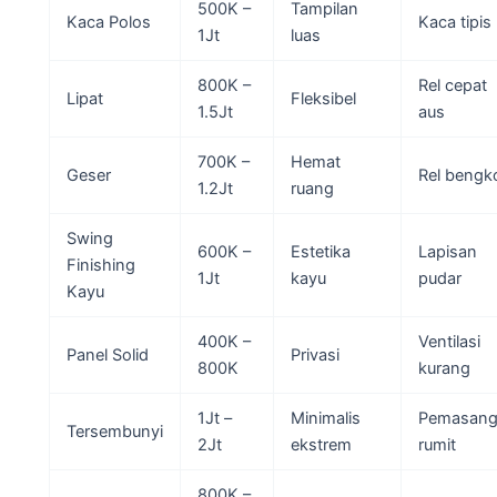
500K –
Tampilan
Kaca Polos
Kaca tipis
1Jt
luas
800K –
Rel cepat
Lipat
Fleksibel
1.5Jt
aus
700K –
Hemat
Geser
Rel bengk
1.2Jt
ruang
Swing
600K –
Estetika
Lapisan
Finishing
1Jt
kayu
pudar
Kayu
400K –
Ventilasi
Panel Solid
Privasi
800K
kurang
1Jt –
Minimalis
Pemasang
Tersembunyi
2Jt
ekstrem
rumit
800K –