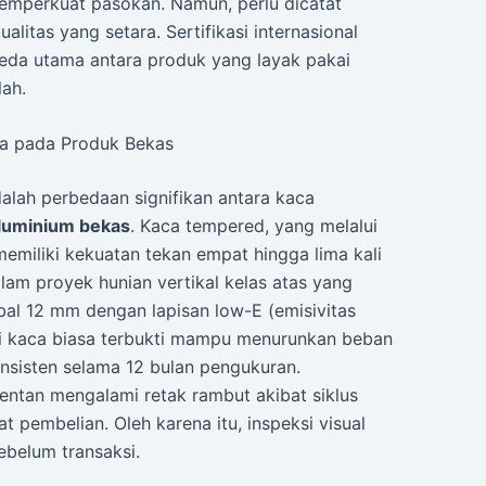
memperkuat pasokan. Namun, perlu dicatat
litas yang setara. Sertifikasi internasional
eda utama antara produk yang layak pakai
ah.
sa pada Produk Bekas
dalah perbedaan signifikan antara kaca
aluminium bekas
. Kaca tempered, yang melalui
miliki kekuatan tekan empat hingga lima kali
alam proyek hunian vertikal kelas atas yang
bal 12 mm dengan lapisan low-E (emisivitas
ri kaca biasa terbukti mampu menurunkan beban
nsisten selama 12 bulan pengukuran.
entan mengalami retak rambut akibat siklus
at pembelian. Oleh karena itu, inspeksi visual
sebelum transaksi.