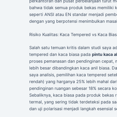
perkantoran dan pusat perbelanjaan turut 
bahwa tidak semua produk bekas memiliki kua
seperti ANSI atau EN standar menjadi pemb
dengan yang berpotensi menimbulkan masal
Risiko Kualitas: Kaca Tempered vs Kaca Bia
Salah satu temuan kritis dalam studi saya a
tempered dan kaca biasa pada
pintu kaca 
proses pemanasan dan pendinginan cepat, me
lebih besar dibandingkan kaca anil biasa. D
saya analisis, pemilihan kaca tempered sete
rendah) yang harganya 25% lebih mahal da
pendinginan ruangan sebesar 18% secara ko
Sebaliknya, kaca biasa pada produk bekas r
termal, yang sering tidak terdeteksi pada sa
dan uji polarisasi menjadi langkah esensial 