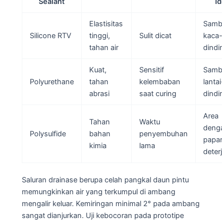
Sealant
Id
Elastisitas
Samb
Silicone RTV
tinggi,
Sulit dicat
kaca
tahan air
dindi
Kuat,
Sensitif
Samb
Polyurethane
tahan
kelembaban
lantai
abrasi
saat curing
dindi
Area
Tahan
Waktu
deng
Polysulfide
bahan
penyembuhan
papa
kimia
lama
deter
Saluran drainase berupa celah pangkal daun pintu
memungkinkan air yang terkumpul di ambang
mengalir keluar. Kemiringan minimal 2° pada ambang
sangat dianjurkan. Uji kebocoran pada prototipe