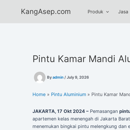
Skip
KangAsep.com
to
Produk
Jasa
content
Pintu Kamar Mandi Al
By
admin
/
July 9, 2026
Home
Pintu Aluminium
Pintu Kamar Mand
JAKARTA, 17 Okt 2024 –
Pemasangan
pint
apartemen kelas menengah di Jakarta Barat g
menemukan bingkai pintu melengkung dan e