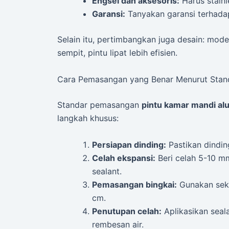
Engsel dan aksesoris:
Harus stainle
Garansi:
Tanyakan garansi terhadap
Selain itu, pertimbangkan juga desain: mode
sempit, pintu lipat lebih efisien.
Cara Pemasangan yang Benar Menurut Stan
Standar pemasangan
pintu kamar mandi al
langkah khusus:
Persiapan dinding:
Pastikan dindin
Celah ekspansi:
Beri celah 5-10 mm
sealant.
Pemasangan bingkai:
Gunakan sekr
cm.
Penutupan celah:
Aplikasikan seala
rembesan air.