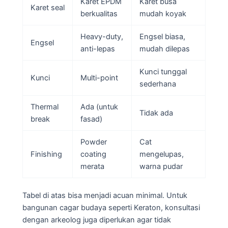
Karet EPDM
Karet busa
Karet seal
berkualitas
mudah koyak
Heavy-duty,
Engsel biasa,
Engsel
anti-lepas
mudah dilepas
Kunci tunggal
Kunci
Multi-point
sederhana
Thermal
Ada (untuk
Tidak ada
break
fasad)
Powder
Cat
Finishing
coating
mengelupas,
merata
warna pudar
Tabel di atas bisa menjadi acuan minimal. Untuk
bangunan cagar budaya seperti Keraton, konsultasi
dengan arkeolog juga diperlukan agar tidak