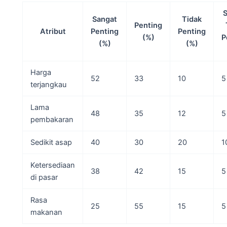
Sangat
Tidak
Penting
Atribut
Penting
Penting
(%)
P
(%)
(%)
Harga
52
33
10
5
terjangkau
Lama
48
35
12
5
pembakaran
Sedikit asap
40
30
20
1
Ketersediaan
38
42
15
5
di pasar
Rasa
25
55
15
5
makanan