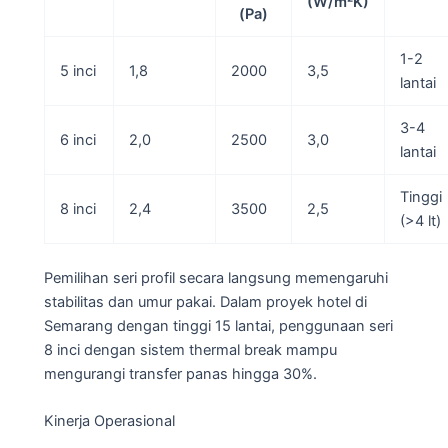
(W/m²K)
(Pa)
1-2
5 inci
1,8
2000
3,5
lantai
3-4
6 inci
2,0
2500
3,0
lantai
Tinggi
8 inci
2,4
3500
2,5
(>4 lt)
Pemilihan seri profil secara langsung memengaruhi
stabilitas dan umur pakai. Dalam proyek hotel di
Semarang dengan tinggi 15 lantai, penggunaan seri
8 inci dengan sistem thermal break mampu
mengurangi transfer panas hingga 30%.
Kinerja Operasional