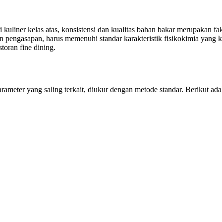
 kuliner kelas atas, konsistensi dan kualitas bahan bakar merupakan fa
engasapan, harus memenuhi standar karakteristik fisikokimia yang ket
toran fine dining.
ameter yang saling terkait, diukur dengan metode standar. Berikut adal