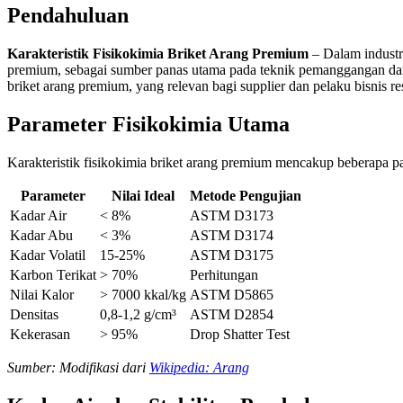
Pendahuluan
Karakteristik Fisikokimia Briket Arang Premium
– Dalam industri
premium, sebagai sumber panas utama pada teknik pemanggangan dan p
briket arang premium, yang relevan bagi supplier dan pelaku bisnis res
Parameter Fisikokimia Utama
Karakteristik fisikokimia briket arang premium mencakup beberapa par
Parameter
Nilai Ideal
Metode Pengujian
Kadar Air
< 8%
ASTM D3173
Kadar Abu
< 3%
ASTM D3174
Kadar Volatil
15-25%
ASTM D3175
Karbon Terikat
> 70%
Perhitungan
Nilai Kalor
> 7000 kkal/kg
ASTM D5865
Densitas
0,8-1,2 g/cm³
ASTM D2854
Kekerasan
> 95%
Drop Shatter Test
Sumber: Modifikasi dari
Wikipedia: Arang