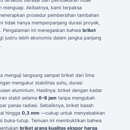
 tersebut berasal dari pembakaran tidak
h menguap. Akibatnya, kami terpaksa
menerapkan prosedur pembersihan tambahan
 Ini tidak hanya memperpanjang durasi proyek,
ja. Pengalaman ini menegaskan bahwa
briket
gi justru lebih ekonomis dalam jangka panjang
.
a menguji langsung sampel briket dari lima
gan mengukur stabilitas suhu, durasi
sen aluminium. Hasilnya: briket dengan kadar
an stabil selama
6–8 jam
tanpa mengubah
ar panas radiasi. Sebaliknya, briket basah
ial hingga
0,3 mm
—cukup untuk menyebabkan
gsi buka-tutup. Temuan ini membuktikan bahwa
enentukan
briket arang kualitas ekspor harga