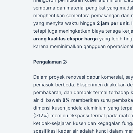
mengotori permukaan kusen aluminium. Debu
sempurna dan material pengikat yang muda
menghentikan sementara pemasangan dan 
yang menyita waktu hingga
2 jam per unit
.
tetapi juga meningkatkan biaya tenaga ker
arang kualitas ekspor harga
yang lebih ting
karena meminimalkan gangguan operasional
Pengalaman 2:
Dalam proyek renovasi dapur komersial, say
pemasok berbeda. Eksperimen dilakukan den
pembakaran, dan dampak termal terhadap ku
air di bawah
8%
memberikan suhu pembakar
dimensi kusen jendela aluminium yang terpap
(>12%) memicu ekspansi termal pada mater
ketidak-sejajaran kusen dan kegagalan fun
spesifikasi kadar air adalah kunci dalam m