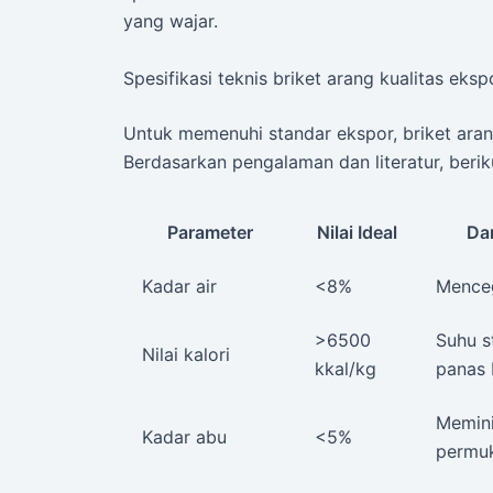
yang wajar.
Spesifikasi teknis briket arang kualitas eksp
Untuk memenuhi standar ekspor, briket aran
Berdasarkan pengalaman dan literatur, berik
Parameter
Nilai Ideal
Da
Kadar air
<8%
Menceg
>6500
Suhu s
Nilai kalori
kkal/kg
panas 
Memini
Kadar abu
<5%
permu