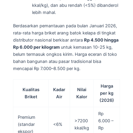
kkal/kg), dan abu rendah (<5%) dibanderol
lebih mahal.
Berdasarkan pemantauan pada bulan Januari 2026,
rata-rata harga briket arang batok kelapa di tingkat
distributor nasional berkisar antara
Rp 4.500 hingga
Rp 6.000 per kilogram
untuk kemasan 10-25 kg,
belum termasuk ongkos kirim. Harga eceran di toko
bahan bangunan atau pasar tradisional bisa
mencapai Rp 7.000–8.500 per kg.
Harga
Kualitas
Kadar
Nilai
per kg
Briket
Air
Kalor
(2026)
Rp
Premium
>7200
6.000 –
(standar
<6%
kkal/kg
Rp
ekspor)