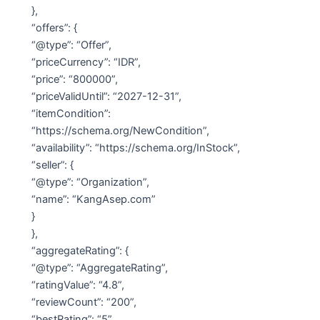
},
“offers”: {
“@type”: “Offer”,
“priceCurrency”: “IDR”,
“price”: “800000”,
“priceValidUntil”: “2027-12-31”,
“itemCondition”:
“https://schema.org/NewCondition”,
“availability”: “https://schema.org/InStock”,
“seller”: {
“@type”: “Organization”,
“name”: “KangAsep.com”
}
},
“aggregateRating”: {
“@type”: “AggregateRating”,
“ratingValue”: “4.8”,
“reviewCount”: “200”,
“bestRating”: “5”