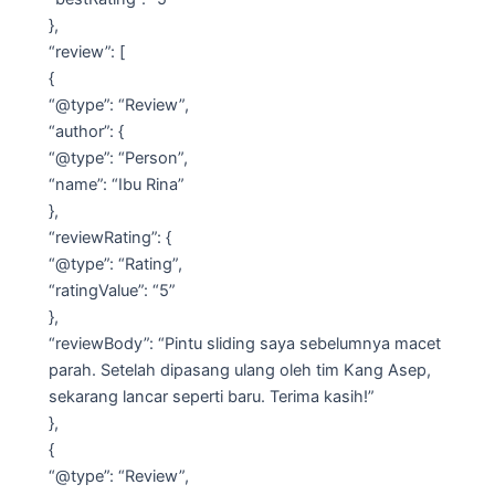
},
“review”: [
{
“@type”: “Review”,
“author”: {
“@type”: “Person”,
“name”: “Ibu Rina”
},
“reviewRating”: {
“@type”: “Rating”,
“ratingValue”: “5”
},
“reviewBody”: “Pintu sliding saya sebelumnya macet
parah. Setelah dipasang ulang oleh tim Kang Asep,
sekarang lancar seperti baru. Terima kasih!”
},
{
“@type”: “Review”,