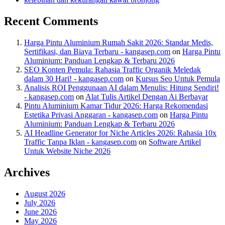
Recent Comments
Harga Pintu Aluminium Rumah Sakit 2026: Standar Medis,
Sertifikasi, dan Biaya Terbaru - kangasep.com
on
Harga Pintu
Aluminium: Panduan Lengkap & Terbaru 2026
SEO Konten Pemula: Rahasia Traffic Organik Meledak
dalam 30 Hari! - kangasep.com
on
Kursus Seo Untuk Pemula
Analisis ROI Penggunaan AI dalam Menulis: Hitung Sendiri!
- kangasep.com
on
Alat Tulis Artikel Dengan Ai Berbayar
Pintu Aluminium Kamar Tidur 2026: Harga Rekomendasi
Estetika Privasi Anggaran - kangasep.com
on
Harga Pintu
Aluminium: Panduan Lengkap & Terbaru 2026
AI Headline Generator for Niche Articles 2026: Rahasia 10x
Traffic Tanpa Iklan - kangasep.com
on
Software Artikel
Untuk Website Niche 2026
Archives
August 2026
July 2026
June 2026
May 2026