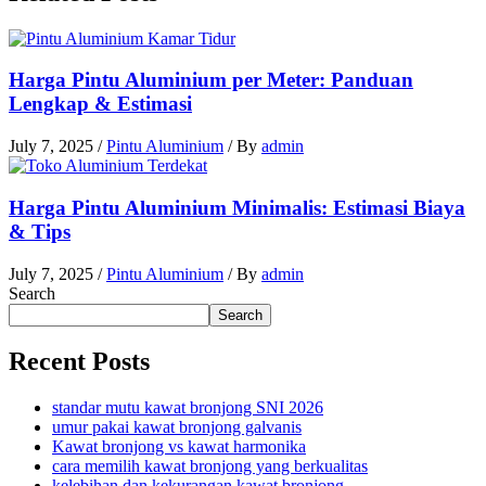
Harga Pintu Aluminium per Meter: Panduan
Lengkap & Estimasi
July 7, 2025
/
Pintu Aluminium
/ By
admin
Harga Pintu Aluminium Minimalis: Estimasi Biaya
& Tips
July 7, 2025
/
Pintu Aluminium
/ By
admin
Search
Search
Recent Posts
standar mutu kawat bronjong SNI 2026
umur pakai kawat bronjong galvanis
Kawat bronjong vs kawat harmonika
cara memilih kawat bronjong yang berkualitas
kelebihan dan kekurangan kawat bronjong