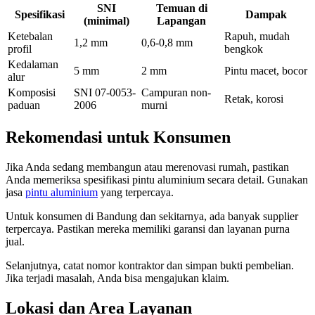
SNI
Temuan di
Spesifikasi
Dampak
(minimal)
Lapangan
Ketebalan
Rapuh, mudah
1,2 mm
0,6-0,8 mm
profil
bengkok
Kedalaman
5 mm
2 mm
Pintu macet, bocor
alur
Komposisi
SNI 07-0053-
Campuran non-
Retak, korosi
paduan
2006
murni
Rekomendasi untuk Konsumen
Jika Anda sedang membangun atau merenovasi rumah, pastikan
Anda memeriksa spesifikasi pintu aluminium secara detail. Gunakan
jasa
pintu aluminium
yang terpercaya.
Untuk konsumen di Bandung dan sekitarnya, ada banyak supplier
terpercaya. Pastikan mereka memiliki garansi dan layanan purna
jual.
Selanjutnya, catat nomor kontraktor dan simpan bukti pembelian.
Jika terjadi masalah, Anda bisa mengajukan klaim.
Lokasi dan Area Layanan