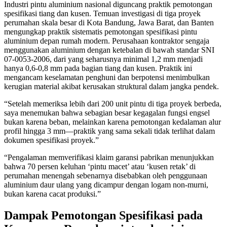
Industri pintu aluminium nasional diguncang praktik pemotongan
spesifikasi tiang dan kusen. Temuan investigasi di tiga proyek
perumahan skala besar di Kota Bandung, Jawa Barat, dan Banten
mengungkap praktik sistematis pemotongan spesifikasi pintu
aluminium depan rumah modern. Perusahaan kontraktor sengaja
menggunakan aluminium dengan ketebalan di bawah standar SNI
07-0053-2006, dari yang seharusnya minimal 1,2 mm menjadi
hanya 0,6-0,8 mm pada bagian tiang dan kusen. Praktik ini
mengancam keselamatan penghuni dan berpotensi menimbulkan
kerugian material akibat kerusakan struktural dalam jangka pendek.
“Setelah memeriksa lebih dari 200 unit pintu di tiga proyek berbeda,
saya menemukan bahwa sebagian besar kegagalan fungsi engsel
bukan karena beban, melainkan karena pemotongan kedalaman alur
profil hingga 3 mm—praktik yang sama sekali tidak terlihat dalam
dokumen spesifikasi proyek.”
“Pengalaman memverifikasi klaim garansi pabrikan menunjukkan
bahwa 70 persen keluhan ‘pintu macet’ atau ‘kusen retak’ di
perumahan menengah sebenarnya disebabkan oleh penggunaan
aluminium daur ulang yang dicampur dengan logam non-murni,
bukan karena cacat produksi.”
Dampak Pemotongan Spesifikasi pada