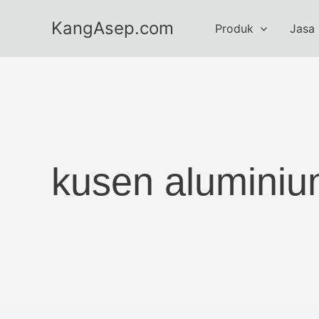
Skip
KangAsep.com
to
Produk
Jasa
content
kusen aluminiu