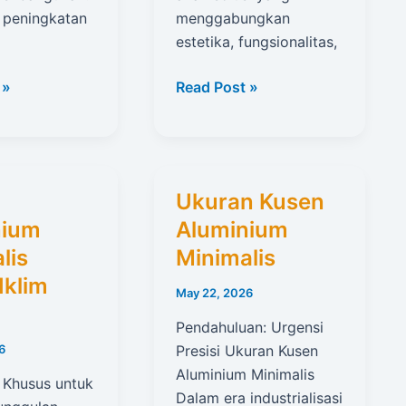
peningkatan
menggabungkan
estetika, fungsionalitas,
Kusen
 »
Read Post »
m
Aluminium
Minimalis
Untuk
Pintu
Ukuran Kusen
Lipat
nium
Aluminium
lis
Minimalis
Iklim
May 22, 2026
Pendahuluan: Urgensi
Presisi Ukuran Kusen
6
Aluminium Minimalis
 Khusus untuk
Dalam era industrialisasi