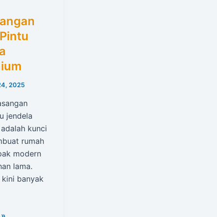
angan
Pintu
a
nium
24, 2025
asangan
u jendela
 adalah kunci
mbuat rumah
pak modern
han lama.
 kini banyak
 »