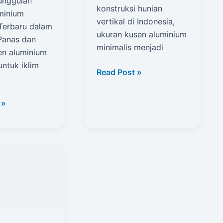
eunggulan
konstruksi hunian
minium
vertikal di Indonesia,
 Terbaru dalam
ukuran kusen aluminium
Panas dan
minimalis menjadi
en aluminium
untuk iklim
Ukuran
Read Post »
Kusen
Aluminium
 »
Minimalis
m