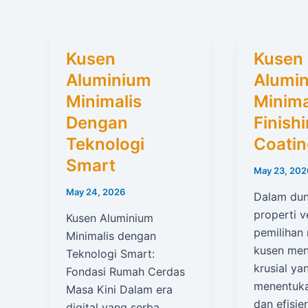
Kusen
Kusen
Aluminium
Alumi
Minimalis
Minima
Dengan
Finish
Teknologi
Coatin
Smart
May 23, 202
May 24, 2026
Dalam dun
properti ve
Kusen Aluminium
pemilihan 
Minimalis dengan
kusen men
Teknologi Smart:
krusial ya
Fondasi Rumah Cerdas
menentuka
Masa Kini Dalam era
dan efisie
digital yang serba