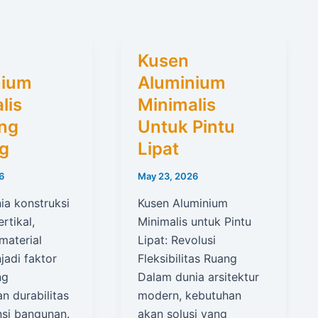
Kusen
nium
Aluminium
lis
Minimalis
ing
Untuk Pintu
g
Lipat
6
May 23, 2026
ia konstruksi
Kusen Aluminium
rtikal,
Minimalis untuk Pintu
material
Lipat: Revolusi
jadi faktor
Fleksibilitas Ruang
ng
Dalam dunia arsitektur
n durabilitas
modern, kebutuhan
nsi bangunan.
akan solusi yang