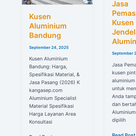
Jasa
Pemas
Kusen
Kusen 
Aluminium
Jendel
Bandung
Alumi
September 24, 2025
September 
Kusen Aluminium
Jasa Pem
Bandung: Harga,
kusen pint
Spesifikasi Material, &
aluminium
Jasa Pasang (2026) K
untuk me
kangasep.com
Anda tam
Aluminium Specialist
dan berta
Material Spesifikasi
Aluminium
Harga Layanan Area
dipilih
Konsultasi
Jasa
Read Post