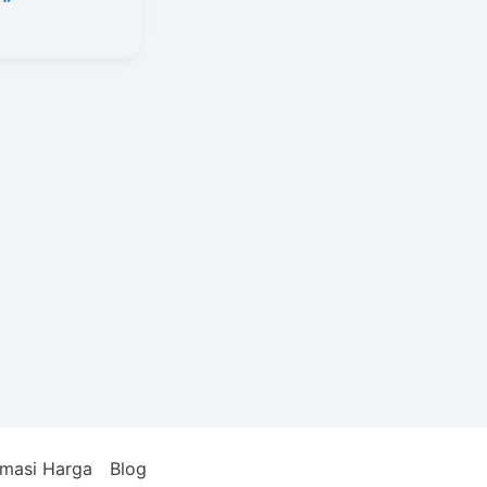
an
m
rmasi Harga
Blog