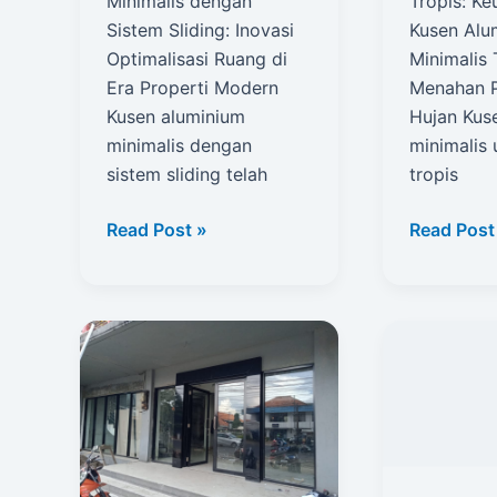
Minimalis dengan
Tropis: K
Sistem Sliding: Inovasi
Kusen Alu
Optimalisasi Ruang di
Minimalis
Era Properti Modern
Menahan 
Kusen aluminium
Hujan Kus
minimalis dengan
minimalis 
sistem sliding telah
tropis
Kusen
Kusen
Read Post »
Read Post
Aluminium
Aluminiu
Minimalis
Minimalis
Dengan
Untuk
Sistem
Iklim
Sliding
Tropis