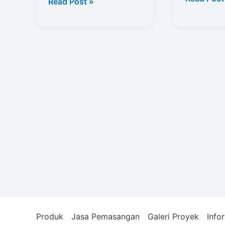
Kusen
Read Post »
Pemasang
Aluminium
Kusen
Bandung
Pintu
Jendela
Aluminiu
Produk
Jasa Pemasangan
Galeri Proyek
Info