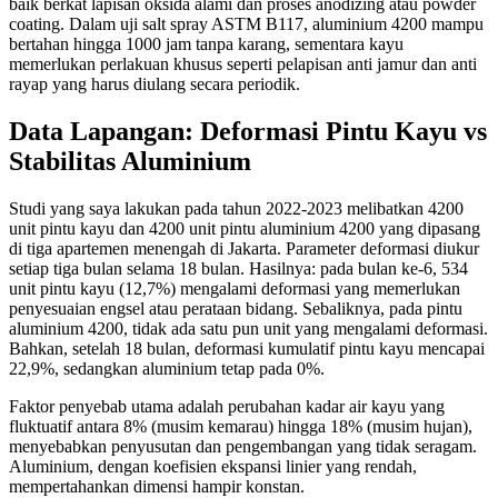
baik berkat lapisan oksida alami dan proses anodizing atau powder
coating. Dalam uji salt spray ASTM B117, aluminium 4200 mampu
bertahan hingga 1000 jam tanpa karang, sementara kayu
memerlukan perlakuan khusus seperti pelapisan anti jamur dan anti
rayap yang harus diulang secara periodik.
Data Lapangan: Deformasi Pintu Kayu vs
Stabilitas Aluminium
Studi yang saya lakukan pada tahun 2022-2023 melibatkan 4200
unit pintu kayu dan 4200 unit pintu aluminium 4200 yang dipasang
di tiga apartemen menengah di Jakarta. Parameter deformasi diukur
setiap tiga bulan selama 18 bulan. Hasilnya: pada bulan ke-6, 534
unit pintu kayu (12,7%) mengalami deformasi yang memerlukan
penyesuaian engsel atau perataan bidang. Sebaliknya, pada pintu
aluminium 4200, tidak ada satu pun unit yang mengalami deformasi.
Bahkan, setelah 18 bulan, deformasi kumulatif pintu kayu mencapai
22,9%, sedangkan aluminium tetap pada 0%.
Faktor penyebab utama adalah perubahan kadar air kayu yang
fluktuatif antara 8% (musim kemarau) hingga 18% (musim hujan),
menyebabkan penyusutan dan pengembangan yang tidak seragam.
Aluminium, dengan koefisien ekspansi linier yang rendah,
mempertahankan dimensi hampir konstan.