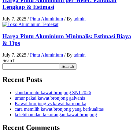
Harga Pintu Aluminium per Meter: Panduan
Lengkap & Estimasi
July 7, 2025
/
Pintu Aluminium
/ By
admin
Harga Pintu Aluminium Minimalis: Estimasi Biaya
& Tips
July 7, 2025
/
Pintu Aluminium
/ By
admin
Search
Search
Recent Posts
standar mutu kawat bronjong SNI 2026
umur pakai kawat bronjong galvanis
Kawat bronjong vs kawat harmonika
cara memilih kawat bronjong yang berkualitas
kelebihan dan kekurangan kawat bronjong
Recent Comments