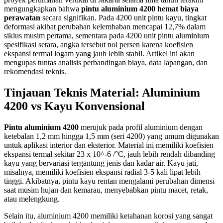
mengungkapkan bahwa
pintu aluminium 4200 hemat biaya
perawatan
secara signifikan. Pada 4200 unit pintu kayu, tingkat
deformasi akibat perubahan kelembaban mencapai 12,7% dalam
siklus musim pertama, sementara pada 4200 unit pintu aluminium
spesifikasi setara, angka tersebut nol persen karena koefisien
ekspansi termal logam yang jauh lebih stabil. Artikel ini akan
mengupas tuntas analisis perbandingan biaya, data lapangan, dan
rekomendasi teknis.
Tinjauan Teknis Material: Aluminium
4200 vs Kayu Konvensional
Pintu aluminium 4200
merujuk pada profil aluminium dengan
ketebalan 1,2 mm hingga 1,5 mm (seri 4200) yang umum digunakan
untuk aplikasi interior dan eksterior. Material ini memiliki koefisien
ekspansi termal sekitar 23 x 10^-6 /°C, jauh lebih rendah dibanding
kayu yang bervariasi tergantung jenis dan kadar air. Kayu jati,
misalnya, memiliki koefisien ekspansi radial 3-5 kali lipat lebih
tinggi. Akibatnya, pintu kayu rentan mengalami perubahan dimensi
saat musim hujan dan kemarau, menyebabkan pintu macet, retak,
atau melengkung.
Selain itu, aluminium 4200 memiliki ketahanan korosi yang sangat