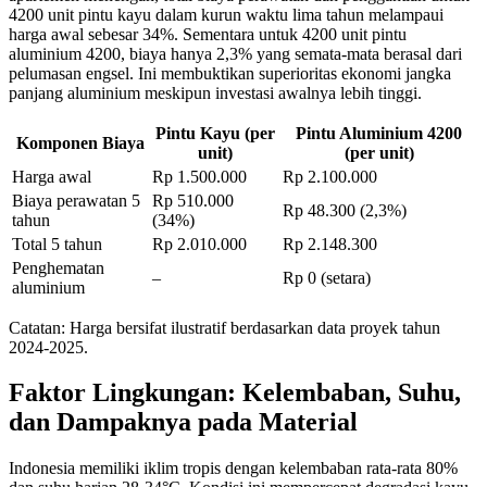
4200 unit pintu kayu dalam kurun waktu lima tahun melampaui
harga awal sebesar 34%. Sementara untuk 4200 unit pintu
aluminium 4200, biaya hanya 2,3% yang semata-mata berasal dari
pelumasan engsel. Ini membuktikan superioritas ekonomi jangka
panjang aluminium meskipun investasi awalnya lebih tinggi.
Pintu Kayu (per
Pintu Aluminium 4200
Komponen Biaya
unit)
(per unit)
Harga awal
Rp 1.500.000
Rp 2.100.000
Biaya perawatan 5
Rp 510.000
Rp 48.300 (2,3%)
tahun
(34%)
Total 5 tahun
Rp 2.010.000
Rp 2.148.300
Penghematan
–
Rp 0 (setara)
aluminium
Catatan: Harga bersifat ilustratif berdasarkan data proyek tahun
2024-2025.
Faktor Lingkungan: Kelembaban, Suhu,
dan Dampaknya pada Material
Indonesia memiliki iklim tropis dengan kelembaban rata-rata 80%