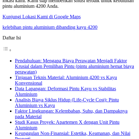
lokasi kami. Kami siap memberikan solusi terbaik untuk kebutuhan
pintu aluminium 4200 Anda.
Kunjungi Lokasi Kami di Google Maps
kelebihan pintu aluminium dibanding kayu 4200
Daftar Isi
Pendahuluan: Mengapa Biaya Perawatan Menjadi Faktor
Krusial dalam Pemilihan Pintu (pintu aluminium hemat biaya
perawatan)
Tinjauan Teknis Material: Aluminium 4200 vs Kayu
Konvensional
Data Lapangan: Deformasi Pintu Kayu vs Stabilitas
Aluminium
Analisis Biaya Siklus Hidup (Life-Cycle Cost): Pintu
Aluminium vs Kayu
Faktor Lingkungan: Kelembaban, Suhu, dan Dampaknya
pada Material
Studi Kasus Proyek: Apartemen X dengan Unit Pintu
Aluminium
Keunggulan Non-Finansial: Estetika, Keamanan, dan Nilai
Properti