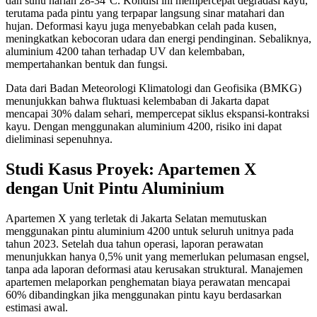
dan suhu harian 28-34°C. Kondisi ini mempercepat degradasi kayu,
terutama pada pintu yang terpapar langsung sinar matahari dan
hujan. Deformasi kayu juga menyebabkan celah pada kusen,
meningkatkan kebocoran udara dan energi pendinginan. Sebaliknya,
aluminium 4200 tahan terhadap UV dan kelembaban,
mempertahankan bentuk dan fungsi.
Data dari Badan Meteorologi Klimatologi dan Geofisika (BMKG)
menunjukkan bahwa fluktuasi kelembaban di Jakarta dapat
mencapai 30% dalam sehari, mempercepat siklus ekspansi-kontraksi
kayu. Dengan menggunakan aluminium 4200, risiko ini dapat
dieliminasi sepenuhnya.
Studi Kasus Proyek: Apartemen X
dengan Unit Pintu Aluminium
Apartemen X yang terletak di Jakarta Selatan memutuskan
menggunakan pintu aluminium 4200 untuk seluruh unitnya pada
tahun 2023. Setelah dua tahun operasi, laporan perawatan
menunjukkan hanya 0,5% unit yang memerlukan pelumasan engsel,
tanpa ada laporan deformasi atau kerusakan struktural. Manajemen
apartemen melaporkan penghematan biaya perawatan mencapai
60% dibandingkan jika menggunakan pintu kayu berdasarkan
estimasi awal.