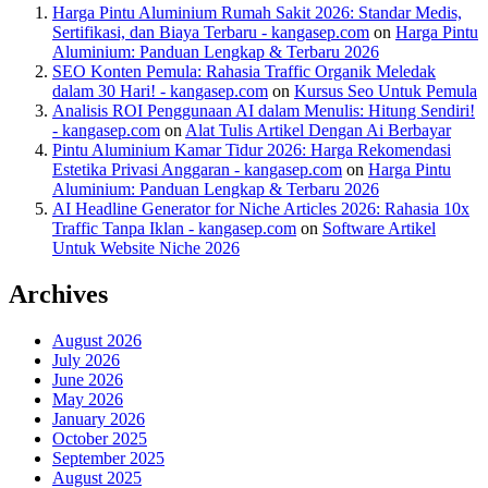
Harga Pintu Aluminium Rumah Sakit 2026: Standar Medis,
Sertifikasi, dan Biaya Terbaru - kangasep.com
on
Harga Pintu
Aluminium: Panduan Lengkap & Terbaru 2026
SEO Konten Pemula: Rahasia Traffic Organik Meledak
dalam 30 Hari! - kangasep.com
on
Kursus Seo Untuk Pemula
Analisis ROI Penggunaan AI dalam Menulis: Hitung Sendiri!
- kangasep.com
on
Alat Tulis Artikel Dengan Ai Berbayar
Pintu Aluminium Kamar Tidur 2026: Harga Rekomendasi
Estetika Privasi Anggaran - kangasep.com
on
Harga Pintu
Aluminium: Panduan Lengkap & Terbaru 2026
AI Headline Generator for Niche Articles 2026: Rahasia 10x
Traffic Tanpa Iklan - kangasep.com
on
Software Artikel
Untuk Website Niche 2026
Archives
August 2026
July 2026
June 2026
May 2026
January 2026
October 2025
September 2025
August 2025