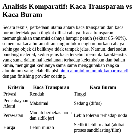
Analisis Komparatif: Kaca Transparan vs
Kaca Buram
Secara teknis, perbedaan utama antara kaca transparan dan kaca
buram terletak pada tingkat difusi cahaya. Kaca transparan
memungkinkan transmisi cahaya hampir penuh (sekitar 85–90%),
sementara kaca buram dirancang untuk menghamburkan cahaya
sehingga objek di baliknya tidak tampak jelas. Namun, dari sudut
pandang material, kedua jenis kaca tersebut memiliki karakteristik
yang sama dalam hal ketahanan terhadap kelembaban dan bahan
kimia, mengingat keduanya sama-sama menggunakan rangka
aluminium yang telah dilapisi
pintu aluminium untuk kamar mandi
dengan finishing powder coating.
Kriteria
Kaca Transparan
Kaca Buram
Privasi
Rendah
Tinggi
Pencahayaan
Maksimal
Sedang (difus)
Alami
Mudah berbekas noda
Perawatan
Lebih toleran terhadap noda
dan sidik jari
Sedikit lebih mahal (akibat
Harga
Lebih murah
proses sandblasting/film)