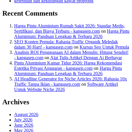
kelebihan dan kekurangan kawat bronjong
Recent Comments
Harga Pintu Aluminium Rumah Sakit 2026: Standar Medis,
Sertifikasi, dan Biaya Terbaru - kangasep.com
on
Harga Pintu
Aluminium: Panduan Lengkap & Terbaru 2026
SEO Konten Pemula: Rahasia Traffic Organik Meledak
dalam 30 Hari! - kangasep.com
on
Kursus Seo Untuk Pemula
Analisis ROI Penggunaan AI dalam Menulis: Hitung Sendiri!
- kangasep.com
on
Alat Tulis Artikel Dengan Ai Berbayar
Pintu Aluminium Kamar Tidur 2026: Harga Rekomendasi
Estetika Privasi Anggaran - kangasep.com
on
Harga Pintu
Aluminium: Panduan Lengkap & Terbaru 2026
AI Headline Generator for Niche Articles 2026: Rahasia 10x
Traffic Tanpa Iklan - kangasep.com
on
Software Artikel
Untuk Website Niche 2026
Archives
August 2026
July 2026
June 2026
May 2026