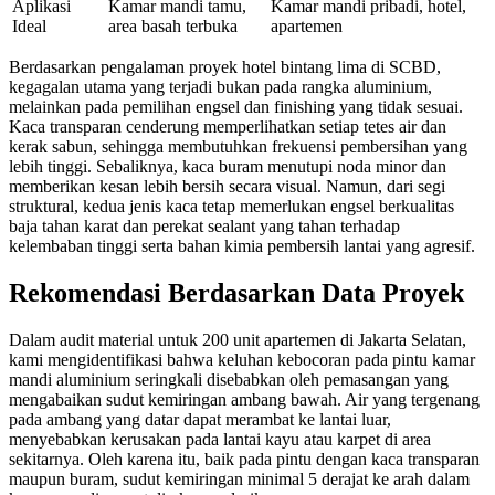
Aplikasi
Kamar mandi tamu,
Kamar mandi pribadi, hotel,
Ideal
area basah terbuka
apartemen
Berdasarkan pengalaman proyek hotel bintang lima di SCBD,
kegagalan utama yang terjadi bukan pada rangka aluminium,
melainkan pada pemilihan engsel dan finishing yang tidak sesuai.
Kaca transparan cenderung memperlihatkan setiap tetes air dan
kerak sabun, sehingga membutuhkan frekuensi pembersihan yang
lebih tinggi. Sebaliknya, kaca buram menutupi noda minor dan
memberikan kesan lebih bersih secara visual. Namun, dari segi
struktural, kedua jenis kaca tetap memerlukan engsel berkualitas
baja tahan karat dan perekat sealant yang tahan terhadap
kelembaban tinggi serta bahan kimia pembersih lantai yang agresif.
Rekomendasi Berdasarkan Data Proyek
Dalam audit material untuk 200 unit apartemen di Jakarta Selatan,
kami mengidentifikasi bahwa keluhan kebocoran pada pintu kamar
mandi aluminium seringkali disebabkan oleh pemasangan yang
mengabaikan sudut kemiringan ambang bawah. Air yang tergenang
pada ambang yang datar dapat merambat ke lantai luar,
menyebabkan kerusakan pada lantai kayu atau karpet di area
sekitarnya. Oleh karena itu, baik pada pintu dengan kaca transparan
maupun buram, sudut kemiringan minimal 5 derajat ke arah dalam