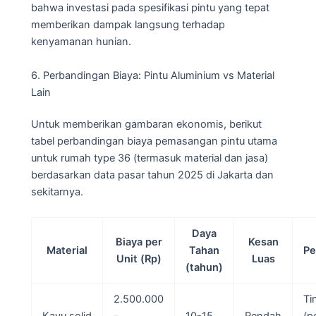
bahwa investasi pada spesifikasi pintu yang tepat
memberikan dampak langsung terhadap
kenyamanan hunian.
6. Perbandingan Biaya: Pintu Aluminium vs Material
Lain
Untuk memberikan gambaran ekonomis, berikut
tabel perbandingan biaya pemasangan pintu utama
untuk rumah type 36 (termasuk material dan jasa)
berdasarkan data pasar tahun 2025 di Jakarta dan
sekitarnya.
Daya
Biaya per
Kesan
Material
Tahan
Pe
Unit (Rp)
Luas
(tahun)
2.500.000
Ti
Kayu solid
–
10-15
Rendah
(pe