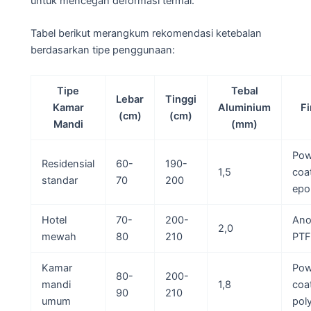
untuk mencegah deformasi termal.
Tabel berikut merangkum rekomendasi ketebalan
berdasarkan tipe penggunaan:
Tipe
Tebal
Lebar
Tinggi
Kamar
Aluminium
Fi
(cm)
(cm)
Mandi
(mm)
Pow
Residensial
60-
190-
1,5
coa
standar
70
200
epo
Hotel
70-
200-
Ano
2,0
mewah
80
210
PTF
Kamar
Pow
80-
200-
mandi
1,8
coa
90
210
umum
pol