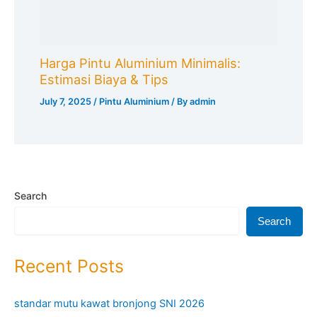
Recent Posts
standar mutu kawat bronjong SNI 2026
umur pakai kawat bronjong galvanis
Kawat bronjong vs kawat harmonika
cara memilih kawat bronjong yang berkualitas
kelebihan dan kekurangan kawat bronjong
Recent Comments
Harga Pintu Aluminium Rumah Sakit 2026: Standar Medis,
Sertifikasi, dan Biaya Terbaru - kangasep.com
on
Harga
Pintu Aluminium: Panduan Lengkap & Terbaru 2026
SEO Konten Pemula: Rahasia Traffic Organik Meledak dalam
30 Hari! - kangasep.com
on
Kursus Seo Untuk Pemula